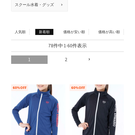
スクール水着・グッズ
人気順
新着順
価格が安い順
価格が高い順
78
件中
1
-
60
件表示
1
2
60%OFF
60%OFF