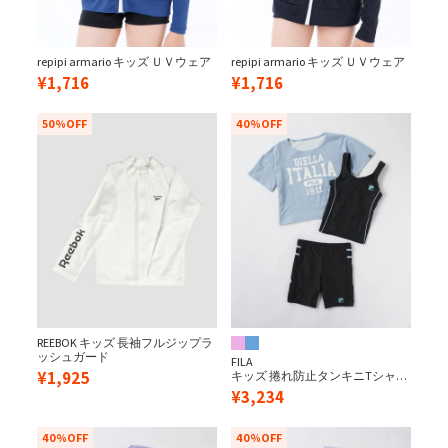
repipi armario キッズ ＵＶウェア
repipi armario キッズ ＵＶウェア
¥
1,716
¥
1,716
50%OFF
40%OFF
REEBOK キッズ 長袖フルジップラ
ッシュガード
FILA
¥
1,925
キッズ 捲れ防止タンキニTシャツ
付き
¥
3,234
40%OFF
40%OFF