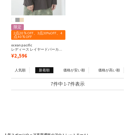
限定
2点20％OFF、3点30%OFF、4
点40％OFF
ocean pacific
レディース レイヤードパーカ
ー/One mile wear
¥
2,596
人気順
新着順
価格が安い順
価格が高い順
7
件中
1
-
7
件表示
人気スポーツウェア直営通販のアウトレットモール!