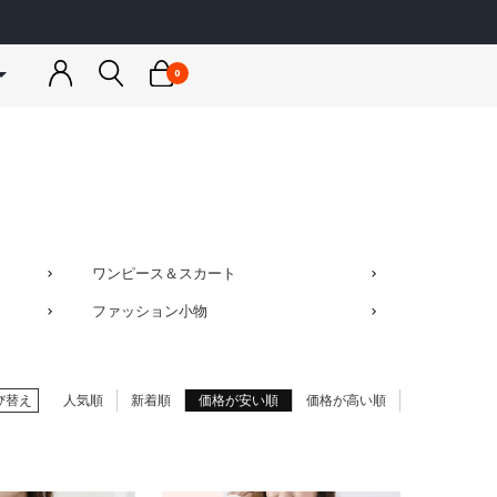
0
トネスウェア
ウェア
スノーボードウェア
スノーボードウェア
ゴルフウェア
カットソー
ンナー
ジャケット
ジャケット
アウター
＆パーカー
トップス
トップス
トップス
ア
ス小物
パンツ
パンツ
ボトムス
ス小物
スノー小物
スノー小物
小物
a
RUSTY
ワンピース＆スカート
ス水着
グローブ
グローブ
ディース
メンズ / レディース / キッズ
ファッション小物
＆キャミソール
レギンス
インナー
び替え
人気順
新着順
価格が安い順
価格が高い順
rmario
JLJ