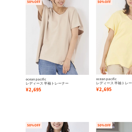
50%OFF
50%OFF
ベルト
レディース
メンズ
その他
SEVEN2
ユニセックス / キッズ
ocean pacific
ocean pacific
レディース 半袖トレ
レディース 半袖トレーナー
¥
2,695
¥
2,695
50%OFF
50%OFF