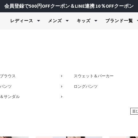
会員登録で500円OFFクーポン＆LINE連携 10％OFFクーポン
レディース
メンズ
キッズ
ブランド一覧
水着＆ビーチウェア
水着＆ビーチウェア
水着＆ビーチウェア
ヨガ＆フィッ
フィットネス
スキーウェア
ェア・制服
ラッシュガード＆UVウェア
ラッシュガード＆UVウェア
ラッシュガード＆UVウェア
Tシャツ＆
スポーツイ
上下セット
ク＆カットソー
ク＆カットソー
ャージ
水着＆ビキニ
ボードショーツ＆トランク
水着＆ビキニ
スウェット
トップス
パンツ
ス
ツ
ツ
物
ボードショーツ
トランクス＆ボードショー
セットウェ
フィットネ
トップス
サーフハット
ツ
ンツ
ンツ
ズ
レギンス＆タイツ
フィットネ
ボトムス
ジャケット
FILA
FILA GOLF
Kapp
スイムグッズ
サーフハット
ブラウス
スウェット＆パーカー
ジャケット
ド＆UVウェア
サーフハット
フィットネ
グローブ
レディース / キッズ
メンズ / レディース
メンズ / レ
タオル＆バッグ
スイムグッズ
パンツ
ロングパンツ
水着（ジェンダ
スイムグッズ
ブラトップ
スノー小物
マリンシューズ＆サンダル
タオル＆バッグ
ジャケット
タオル＆バッグ
ボトムス＆
＆サンダル
マリンシューズ＆サンダル
マリンシューズ＆サンダル
レギンス＆
バイザー
並
＆インナー
バイザー
udmouth
marie claire ENFANTS
repipi a