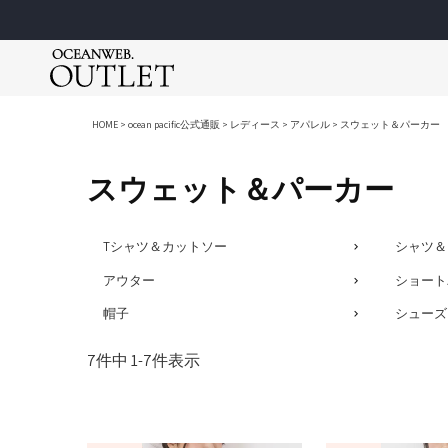
アパレル
アパレル
アパレル
ゴルフウェア
ゴルフウェア
スクールウェア
HOME
ocean pacific公式通販
レディース
アパレル
スウェット＆パーカー
Tシャツ＆カットソー
Tシャツ＆カットソー
Tシャツ＆カットソー
ポロシャツ
ポロシャツ
スクールウ
スウェット＆パーカー
アウター
アウター
アウター
モックネッ
モックネッ
スクールジ
シャツ＆ブラウス
シャツ＆ポロシャツ
ロングパンツ
ロングパン
ロングパン
スクール小
シューズ＆サンダル
ショートパンツ
ワンピース
ショートパ
ショートパ
レイングッ
Ocean Pacific
Tシャツ＆カットソー
シャツ＆
ショートパンツ
ロングパンツ
ショートパンツ
スカート
ブルゾン＆
ラッシュガー
メンズ / レディース / キッズ
メンズ / 
アウター
ショート
スウェット＆パーカー
スウェット＆パーカー
スウェット＆パーカー
ワンピース
ベスト
セパレート
ーレス）
ファッション小物
ファッション小物
シューズ＆サンダル
ブルゾン＆
ニット
帽子
シューズ
女児水着
ロングパンツ
シューズ＆サンダル
ファッション小物
ベスト
UVアイテム
男児水着
7
件中
1
-
7
件表示
ワンピース＆スカート
帽子
ニット
キャップ＆
スイム小物
帽子
UVアイテム
バッグ
スクスポ
キャップ＆
ベルト
バッグ
その他
marie claire
Lo