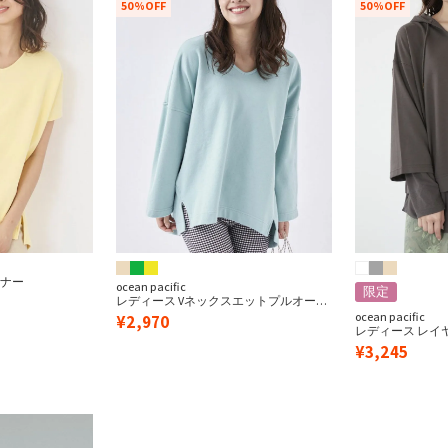
50%OFF
50%OFF
 / レディース
キッズ
キッ
ーナー
ocean pacific
限定
レディース Vネックスエットプルオーバ
ー
ocean pacific
¥
2,970
レディース レイヤ
mile wear
¥
3,245