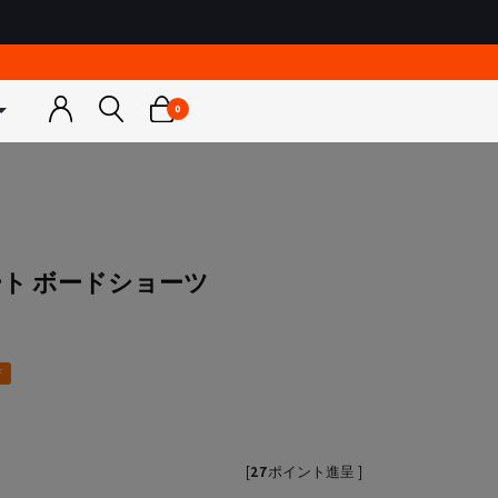
0
トネスウェア
ウェア
スノーボードウェア
スノーボードウェア
ゴルフウェア
カットソー
ンナー
ジャケット
ジャケット
アウター
＆パーカー
トップス
トップス
トップス
ア
ス小物
パンツ
パンツ
ボトムス
ート ボードショーツ
ス小物
スノー小物
スノー小物
小物
a
RUSTY
ス水着
グローブ
グローブ
ディース
メンズ / レディース / キッズ
＆キャミソール
F
レギンス
インナー
[
27
ポイント進呈 ]