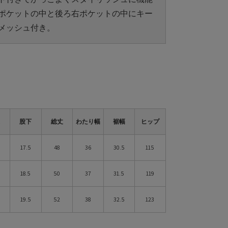
ポケットの中と後ろ右ポケットの中にキー
メッシュ付き。
上
股下
総丈
わたり幅
裾幅
ヒップ
17.5
48
36
30.5
115
18.5
50
37
31.5
119
19.5
52
38
32.5
123