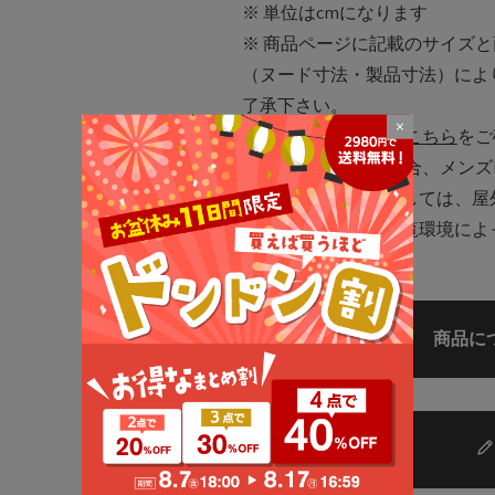
※ 単位はcmになります
※ 商品ページに記載のサイズ
（ヌード寸法・製品寸法）によ
了承下さい。
×
※ 各項目の測り方は
こちら
をご
※ 特に記載がない場合、メンズ
※掲載画像に関しましては、屋
ートフォンなどの閲覧環境によ
予めご了承ください。
商品に