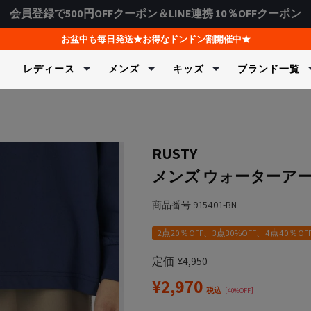
会員登録で500円OFFクーポン＆LINE連携 10％OFFクーポン
お盆中も毎日発送★お得なドンドン割開催中★
レディース
メンズ
キッズ
ブランド一覧
水着＆ビーチウェア
水着＆ビーチウェア
水着＆ビーチウェア
ヨガ＆フィッ
フィットネス
スキーウェア
ェア・制服
ラッシュガード＆UVウェア
ラッシュガード＆UVウェア
ラッシュガード＆UVウェア
Tシャツ＆
スポーツイ
上下セット
ク＆カットソー
ク＆カットソー
ャージ
水着＆ビキニ
ボードショーツ＆トランク
水着＆ビキニ
スウェット
トップス
パンツ
RUSTY
ス
ツ
ツ
物
ボードショーツ
トランクス＆ボードショー
セットウェ
フィットネ
トップス
メンズ ウォーターア
サーフハット
ツ
ンツ
ンツ
ズ
レギンス＆タイツ
フィットネ
ボトムス
ジャケット
FILA
FILA GOLF
Kapp
スイムグッズ
サーフハット
ジャケット
ド＆UVウェア
サーフハット
フィットネ
グローブ
商品番号
915401-BN
レディース / キッズ
メンズ / レディース
メンズ / レ
タオル＆バッグ
スイムグッズ
水着（ジェンダ
スイムグッズ
ブラトップ
スノー小物
マリンシューズ＆サンダル
タオル＆バッグ
2点20％OFF、3点30%OFF、4点40％OF
ジャケット
タオル＆バッグ
ボトムス＆
マリンシューズ＆サンダル
マリンシューズ＆サンダル
レギンス＆
定価
¥
4,950
バイザー
¥
2,970
＆インナー
税込
40%OFF
バイザー