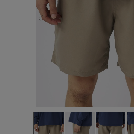
バッグ
その他
marie claire
Lo
ベルト
レディース
メンズ
その他
SEVEN2
ユニセックス / キッズ