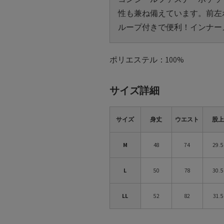
性も兼ね備えています。前左
ループ付きで便利！インナー
ポリエステル：100%
サイズ詳細
サイズ
身丈
ウエスト
股
M
48
74
29.5
L
50
78
30.5
LL
52
82
31.5