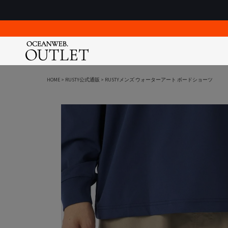
アパレル
アパレル
アパレル
ゴルフウェア
ゴルフウェア
スクールウェア
HOME
RUSTY公式通販
RUSTYメンズ ウォーターアート ボードショーツ
Tシャツ＆カットソー
Tシャツ＆カットソー
Tシャツ＆カットソー
ポロシャツ
ポロシャツ
スクールウ
アウター
アウター
アウター
モックネッ
モックネッ
スクールジ
シャツ＆ブラウス
シャツ＆ポロシャツ
ロングパンツ
ロングパン
ロングパン
スクール小
シューズ＆サンダル
ショートパンツ
ワンピース
ショートパ
ショートパ
レイングッ
Ocean Pacific
ショートパンツ
ロングパンツ
ショートパンツ
スカート
ブルゾン＆
ラッシュガー
メンズ / レディース / キッズ
メンズ / 
スウェット＆パーカー
スウェット＆パーカー
スウェット＆パーカー
ワンピース
ベスト
セパレート
ーレス）
ファッション小物
ファッション小物
シューズ＆サンダル
ブルゾン＆
ニット
女児水着
ロングパンツ
シューズ＆サンダル
ファッション小物
ベスト
UVアイテム
男児水着
ワンピース＆スカート
帽子
ニット
キャップ＆
スイム小物
帽子
UVアイテム
バッグ
スクスポ
キャップ＆
ベルト