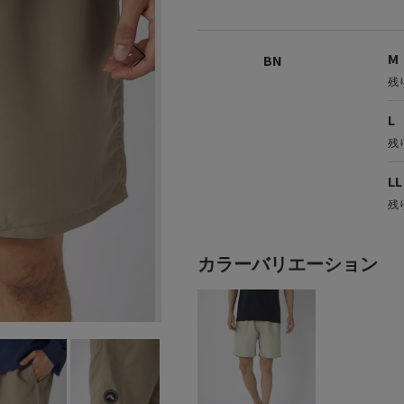
udmouth
marie claire ENFANTS
repipi a
 / レディース
キッズ
キッ
M
BN
残
L
残
LL
残
カラーバリエーション