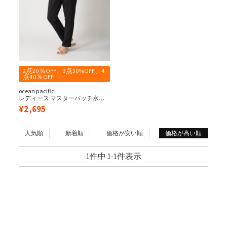
2点20％OFF、3点30%OFF、4
点40％OFF
ocean pacific
レディース マスターパッチ水陸
両用ボトム
¥
2,695
人気順
新着順
価格が安い順
価格が高い順
1
件中
1
-
1
件表示