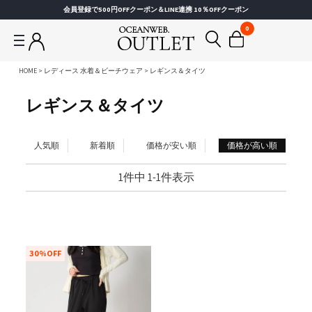
会員登録で500円OFFクーポン＆LINE連携 10％OFFクーポン
0
HOME
レディース 水着＆ビーチウェア
レギンス＆タイツ
レギンス＆タイツ
人気順
新着順
価格が安い順
価格が高い順
1
件中
1
-
1
件表示
30%OFF