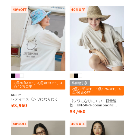
40%OFF
40%OFF
2点20％OFF、3点30%OFF、4
動画付き
点40％OFF
2点20％OFF、3点30%OFF、4
点40％OFF
RUSTY
レディース《シワになりにく
《シワになりにくい・軽量速
い・軽量速乾・UPF50+≫ペアテ
¥
3,960
乾・UPF50+≫ocean pacific
ックス 水陸両用 バックニコちゃ
レディース 水陸両用/UPF50＋ 袖
¥
3,960
んプリント UVジップパーカー
フレアペアテックスTEE
40%OFF
40%OFF