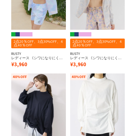
2点20％OFF、3点30%OFF、4
2点20％OFF、3点30%OFF、4
点40％OFF
点40％OFF
RUSTY
RUSTY
レディース 《シワになりにく
レディース 《シワになりにく
い・軽量速乾・UPF50+≫ペアテ
い・軽量速乾・UPF50+≫ペアテ
¥
3,960
¥
3,960
ックス 水陸両用 タイダイニコち
ックス 水陸両用 タイダイニコち
ゃん UVジップパーカー
ゃん UVジップパーカー
40%OFF
40%OFF