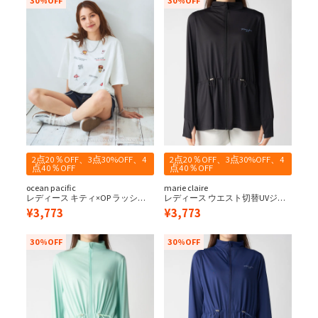
30%OFF
30%OFF
2点20％OFF、3点30%OFF、4
2点20％OFF、3点30%OFF、4
点40％OFF
点40％OFF
ocean pacific
marie claire
レディース キティ×OP ラッシュT
レディース ウエスト切替UVジャ
シャツ
ケット
¥
3,773
¥
3,773
30%OFF
30%OFF