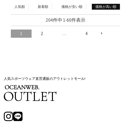
人気順
新着順
価格が安い順
価格が高い順
204
件中
1
-
60
件表示
1
2
…
4
人気スポーツウェア直営通販のアウトレットモール!