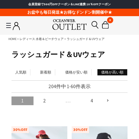
会員登録で500円OFFクーポン＆LINE連携 10％OFFクーポン
お盆中も毎日発送★お得なドンドン割開催中★
0
HOME
レディース 水着＆ビーチウェア
ラッシュガード＆UVウェア
ラッシュガード＆UVウェア
人気順
新着順
価格が安い順
価格が高い順
204
件中
1
-
60
件表示
1
2
…
4
30%OFF
30%OFF