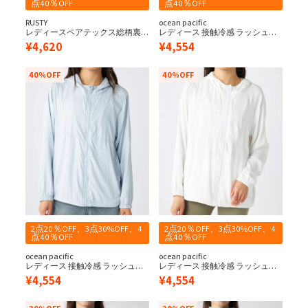
点40％OFF
点40％OFF
RUSTY
ocean pacific
レディースペアテックス総柄裏
レディース 接触冷感 ラッシュガ
使いラッシュ《シワになりにく
ード ジップパーカー
¥
4,620
¥
4,554
い・軽量速乾・UPF50+≫
40%OFF
40%OFF
2点20％OFF、3点30%OFF、4
2点20％OFF、3点30%OFF、4
点40％OFF
点40％OFF
ocean pacific
ocean pacific
レディース 接触冷感 ラッシュガ
レディース 接触冷感 ラッシュガ
ード ジップパーカー
ード ジップパーカー
¥
4,554
¥
4,554