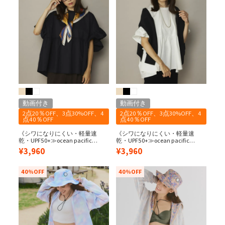
動画付き
動画付き
2点20％OFF、3点30%OFF、4
2点20％OFF、3点30%OFF、4
点40％OFF
点40％OFF
《シワになりにくい・軽量速
《シワになりにくい・軽量速
乾・UPF50+≫ocean pacific
乾・UPF50+≫ocean pacific
レディース 水陸両用/UPF50＋ 袖
レディース 水陸両用/UPF50＋ 袖
¥
3,960
¥
3,960
フレアペアテックスTEE
フレアペアテックスTEE
40%OFF
40%OFF