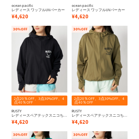
ocean pacific
ocean pacific
レディース ワッフルUVパーカー
レディース ワッフルUVパーカー
¥
4,620
¥
4,620
30%OFF
30%OFF
2点20％OFF、3点30%OFF、4
2点20％OFF、3点30%OFF、4
点40％OFF
点40％OFF
RUSTY
RUSTY
レディースペアテックスニコち
レディースペアテックスニコち
ゃんラッシュパーカー《シワに
ゃんラッシュパーカー《シワに
¥
4,620
¥
4,620
なりにくい・軽量速乾・
なりにくい・軽量速乾・
UPF50+≫
UPF50+≫
30%OFF
30%OFF