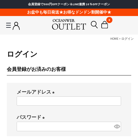
会員登録で500円OFFクーポン＆LINE連携 10％OFFクーポン
お盆中も毎日発送★お得なドンドン割開催中★
0
HOME
ログイン
ログイン
会員登録がお済みのお客様
メールアドレス
(
必
パスワード
須
(
)
必