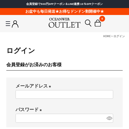
会員登録で500円OFFクーポン＆LINE連携 10％OFFクーポン
お盆中も毎日発送★お得なドンドン割開催中★
0
HOME
ログイン
ログイン
会員登録がお済みのお客様
メールアドレス
(
必
パスワード
須
(
)
必