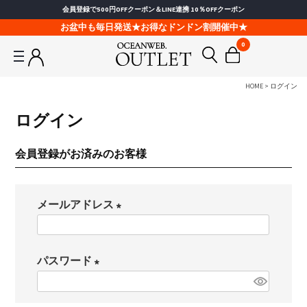
会員登録で500円OFFクーポン＆LINE連携 10％OFFクーポン
お盆中も毎日発送★お得なドンドン割開催中★
0
HOME
ログイン
ログイン
会員登録がお済みのお客様
メールアドレス
(
必
パスワード
須
(
)
必