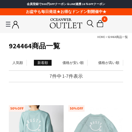
会員登録で500円OFFクーポン＆LINE連携 10％OFFクーポン
お盆中も毎日発送★お得なドンドン割開催中★
0
HOME
924464商品一覧
924464商品一覧
人気順
新着順
価格が安い順
価格が高い順
7
件中
1
-
7
件表示
50%OFF
50%OFF