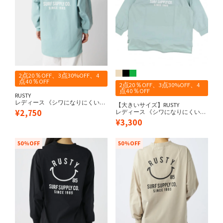
2点20％OFF、3点30%OFF、4
点40％OFF
2点20％OFF、3点30%OFF、4
点40％OFF
RUSTY
レディース 《シワになりにくい・
【大きいサイズ】RUSTY
軽量速乾・UPF50+≫ 水陸両用 ペ
¥
2,750
レディース 《シワになりにくい・
アテックス バックニコちゃん 長袖
軽量速乾・UPF56+≫ 水陸両用 ペ
¥
3,300
UV Tシャツ
アテックス バックニコちゃん 長袖
UV Tシャツ
50%OFF
50%OFF