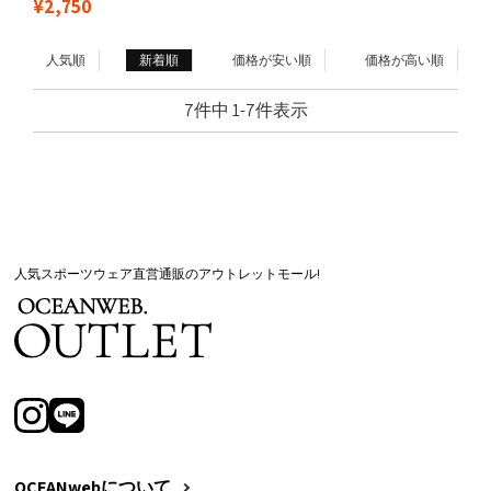
¥
2,750
アテックス バックニコちゃん 長袖
UV Tシャツ
人気順
新着順
価格が安い順
価格が高い順
7
件中
1
-
7
件表示
人気スポーツウェア直営通販のアウトレットモール!
OCEANwebについて