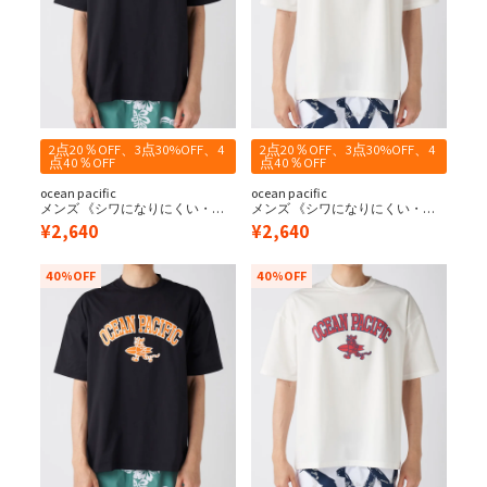
2点20％OFF、3点30%OFF、4
2点20％OFF、3点30%OFF、4
点40％OFF
点40％OFF
ocean pacific
ocean pacific
メンズ 《シワになりにくい・軽
メンズ 《シワになりにくい・軽
量速乾・UPF50+≫ペアテックス
量速乾・UPF50+≫ペアテックス
¥
2,640
¥
2,640
水陸両用 サーフキャラクターTシ
水陸両用 サーフキャラクターTシ
ャツ
ャツ
40%OFF
40%OFF