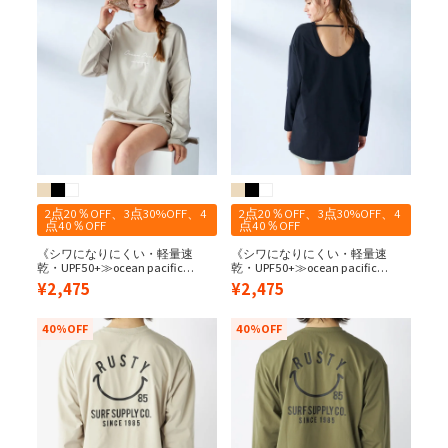
2点20％OFF、3点30%OFF、4
2点20％OFF、3点30%OFF、4
点40％OFF
点40％OFF
《シワになりにくい・軽量速
《シワになりにくい・軽量速
乾・UPF50+≫ocean pacific
乾・UPF50+≫ocean pacific
レディース 水陸両用/UPF50＋ バ
レディース 水陸両用/UPF50＋ バ
¥
2,475
¥
2,475
ックデザインペアテックス長袖T
ックデザインペアテックス長袖T
40%OFF
40%OFF