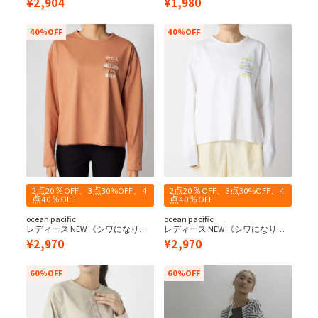
¥
2,904
¥
1,980
ックス 水陸両用 長袖UV Tシャツ
速乾・UPF50+≫
40%OFF
40%OFF
2点20％OFF、3点30%OFF、4
2点20％OFF、3点30%OFF、4
点40％OFF
点40％OFF
ocean pacific
ocean pacific
レディース NEW 《シワになりに
レディース NEW 《シワになりに
くい・軽量速乾・UPF50+≫ペア
くい・軽量速乾・UPF50+≫ペア
¥
2,970
¥
2,970
テックス 水陸両用 水陸両用 ロン
テックス 水陸両用 水陸両用 ロン
T.
T.
60%OFF
60%OFF