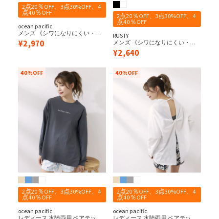
2点20％OFF、3点30%OFF、4
点40％OFF
2点20％OFF、3点30%OFF、4
点40％OFF
ocean pacific
メンズ 《シワになりにくい・軽
RUSTY
量速乾・UPF50+≫ペアテックス
¥
2,970
メンズ 《シワになりにくい・軽
水陸両用 長袖Tシャツ
量速乾・UPF50+≫ 水陸両用 ペア
¥
2,640
テックス バッグニコちゃんロゴ
半袖 UV Tシャツ
40%OFF
40%OFF
2点20％OFF、3点30%OFF、4
2点20％OFF、3点30%OFF、4
点40％OFF
点40％OFF
ocean pacific
ocean pacific
レディース 水陸両用 ペアテック
レディース 水陸両用 ペアテック