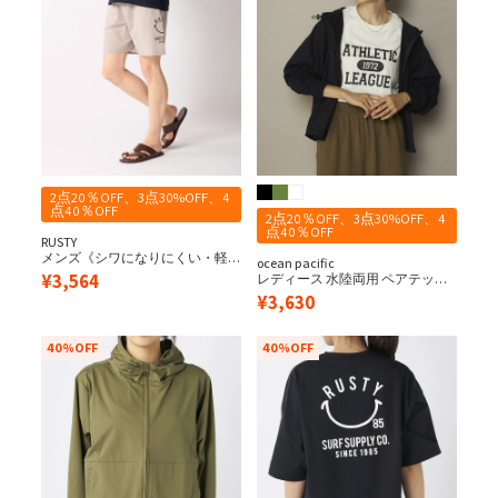
2点20％OFF、3点30%OFF、4
点40％OFF
2点20％OFF、3点30%OFF、4
点40％OFF
RUSTY
メンズ《シワになりにくい・軽
ocean pacific
量速乾・UPF50+≫ 水陸両用 ペア
¥
3,564
レディース 水陸両用 ペアテック
テックス ニコちゃんショーツ
ス UVパーカー
¥
3,630
40%OFF
40%OFF