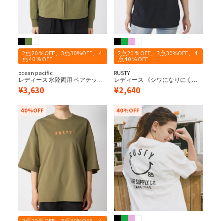
2点20％OFF、3点30%OFF、4
2点20％OFF、3点30%OFF、4
点40％OFF
点40％OFF
ocean pacific
RUSTY
レディース 水陸両用 ペアテック
レディース 《シワになりにく
ス UVパーカー
い・軽量速乾・UPF50+≫ペアテ
¥
3,630
¥
2,640
ックス 水陸両用 バックニコちゃ
んプリント 半袖UV Tシャツ
40%OFF
40%OFF
2点20％OFF、3点30%OFF、4