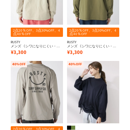
2点20％OFF、3点30%OFF、4
2点20％OFF、3点30%OFF、4
点40％OFF
点40％OFF
RUSTY
RUSTY
メンズ 《シワになりにくい・軽
メンズ 《シワになりにくい・軽
量速乾・UPF50+≫ 水陸両用 ペア
量速乾・UPF50+≫ 水陸両用 ペア
¥
3,300
¥
3,300
テックス バッグニコちゃんロゴ
テックス バッグニコちゃんロゴ
長袖 UV Tシャツ
長袖 UV Tシャツ
40%OFF
40%OFF
2点20％OFF、3点30%OFF、4