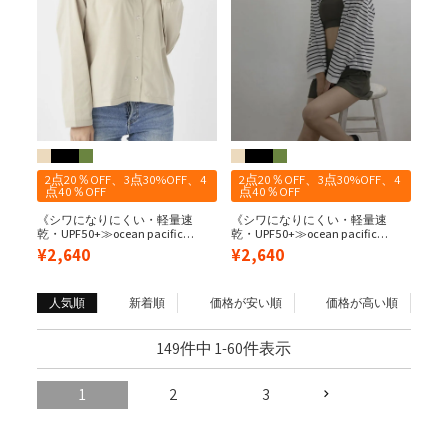
2点20％OFF、3点30%OFF、4
2点20％OFF、3点30%OFF、4
点40％OFF
点40％OFF
《シワになりにくい・軽量速
《シワになりにくい・軽量速
乾・UPF50+≫ocean pacific
乾・UPF50+≫ocean pacific
レディース ペアテックスカーデ
レディース ペアテックスカーデ
¥
2,640
¥
2,640
ィガン UVカット/ストレッチ/吸
ィガン UVカット/ストレッチ/吸
水速乾
水速乾
人気順
新着順
価格が安い順
価格が高い順
149
件中
1
-
60
件表示
1
2
3