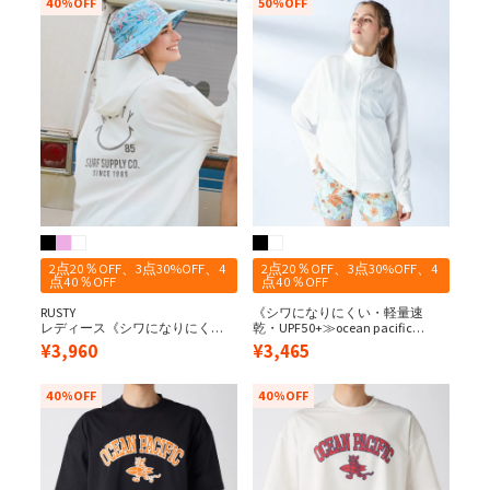
40%OFF
50%OFF
2点20％OFF、3点30%OFF、4
2点20％OFF、3点30%OFF、4
点40％OFF
点40％OFF
RUSTY
《シワになりにくい・軽量速
レディース《シワになりにく
乾・UPF50+≫ocean pacific
い・軽量速乾・UPF50+≫ペアテ
レディース 水陸両用/UPF50＋ペ
¥
3,960
¥
3,465
ックス 水陸両用 バックニコちゃ
アテックスラッシュガード 立ち
んプリント UVジップパーカー
襟ジップ
40%OFF
40%OFF