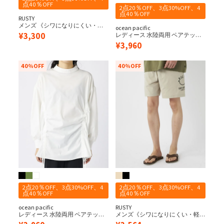
点40％OFF
2点20％OFF、3点30%OFF、4
点40％OFF
RUSTY
メンズ 《シワになりにくい・軽
ocean pacific
量速乾・UPF50+≫ 水陸両用 ペア
¥
3,300
レディース 水陸両用 ペアテック
テックス バッグニコちゃんロゴ
ス 2wayラッシュガード
¥
3,960
長袖 UV Tシャツ
40%OFF
40%OFF
2点20％OFF、3点30%OFF、4
2点20％OFF、3点30%OFF、4
点40％OFF
点40％OFF
ocean pacific
RUSTY
レディース 水陸両用 ペアテック
メンズ《シワになりにくい・軽
ス 2wayラッシュガード
量速乾・UPF50+≫ 水陸両用 ペア