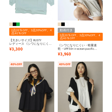
2点20％OFF、3点30%OFF、4
動画付き
点40％OFF
2点20％OFF、3点30%OFF、4
点40％OFF
【大きいサイズ】RUSTY
レディース 《シワになりにく
《シワになりにくい・軽量速
い・軽量速乾・UPF56+≫ 水陸両
¥
3,300
乾・UPF50+≫ocean pacific
用 ペアテックス バックニコちゃ
レディース 水陸両用/UPF50＋ 袖
¥
3,960
ん 長袖UV Tシャツ
フレアペアテックスTEE
40%OFF
40%OFF