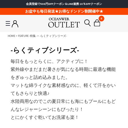
会員登録で500円OFFクーポン＆LINE連携 10％OFFクーポン
お盆中も毎日発送★お得なドンドン割開催中★
0
HOME
FEATURE -特集-
-らくティブシリーズ-
-らくティブシリーズ-
毎日をもっとらくに、アクティブに！
紫外線やまだまだ暑さが気になる時期に最適な機能
をぎゅっと詰め込みました。
マットな綿ライクな素材感なのに、軽くて汗をかい
てもさらりと快適♪
水陸両用なのでこの夏日常にも海にもプールにもど
んなレジャーシーンにもぴったり！
とにかくすぐ乾いてお洗濯も楽！