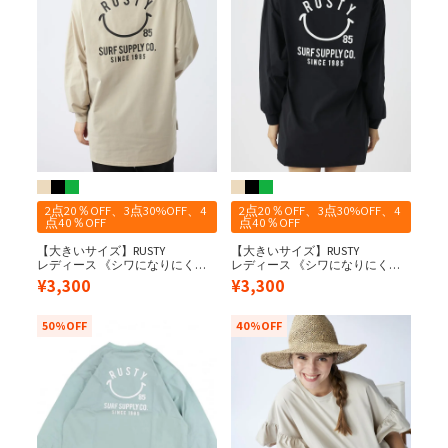
2点20％OFF、3点30%OFF、4
2点20％OFF、3点30%OFF、4
点40％OFF
点40％OFF
【大きいサイズ】RUSTY
【大きいサイズ】RUSTY
レディース 《シワになりにく
レディース 《シワになりにく
い・軽量速乾・UPF56+≫ 水陸両
い・軽量速乾・UPF56+≫ 水陸両
¥
3,300
¥
3,300
用 ペアテックス バックニコちゃ
用 ペアテックス バックニコちゃ
ん 長袖UV Tシャツ
ん 長袖UV Tシャツ
50%OFF
40%OFF