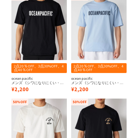
2点20％OFF、3点30%OFF、4
2点20％OFF、3点30%OFF、4
点40％OFF
点40％OFF
ocean pacific
ocean pacific
メンズ 《シワになりにくい・軽
メンズ 《シワになりにくい・軽
量速乾・UPF50+≫ペアテックス
量速乾・UPF50+≫ペアテックス
¥
2,200
¥
2,200
水陸両用 Tシャツ
水陸両用 Tシャツ
50%OFF
50%OFF