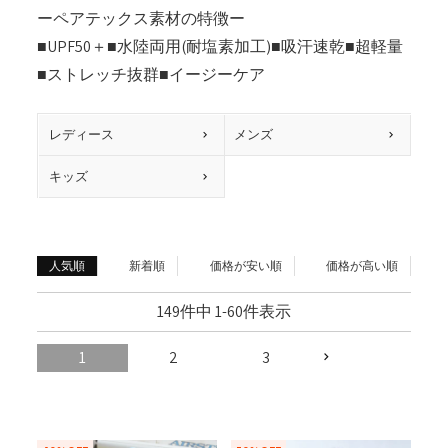
ーペアテックス素材の特徴ー
■UPF50＋■水陸両用(耐塩素加工)■吸汗速乾■超軽量
■ストレッチ抜群■イージーケア
レディース
メンズ
キッズ
人気順
新着順
価格が安い順
価格が高い順
149
件中
1
-
60
件表示
1
2
3