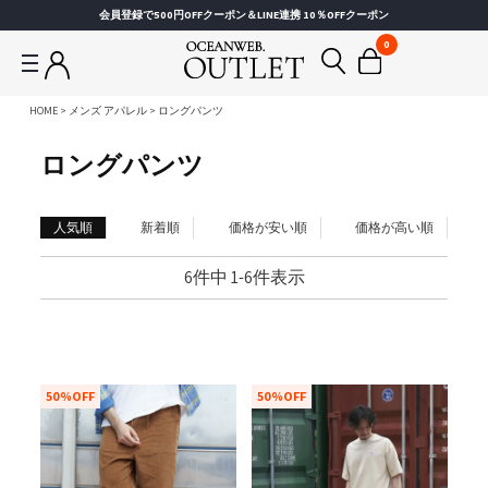
会員登録で500円OFFクーポン＆LINE連携 10％OFFクーポン
0
HOME
メンズ アパレル
ロングパンツ
ロングパンツ
人気順
新着順
価格が安い順
価格が高い順
6
件中
1
-
6
件表示
50%OFF
50%OFF