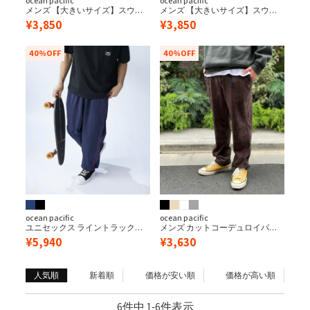
ocean pacific
ocean pacific
メンズ 【大きいサイズ】スウェ
メンズ 【大きいサイズ】スウェ
ット刺繍パンツ
ット刺繍パンツ
¥
3,850
¥
3,850
40%OFF
40%OFF
ocean pacific
ocean pacific
ユニセックス ライントラックパ
メンズ カットコーデュロイパン
ンツ【セットアップ対応】
ツ
¥
5,940
¥
3,630
人気順
新着順
価格が安い順
価格が高い順
6
件中
1
-
6
件表示