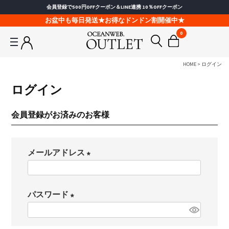
会員登録で500円OFFクーポン＆LINE連携 10％OFFクーポン
お盆中も毎日発送★お得なドンドン割開催中★
0
HOME
ログイン
ログイン
会員登録がお済みのお客様
メールアドレス
(
必
パスワード
須
(
)
必