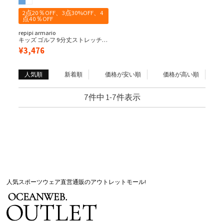
2点20％OFF、3点30%OFF、4
点40％OFF
repipi armario
キッズ ゴルフ 9分丈ストレッチパ
ンツ
¥
3,476
人気順
新着順
価格が安い順
価格が高い順
7
件中
1
-
7
件表示
人気スポーツウェア直営通販のアウトレットモール!