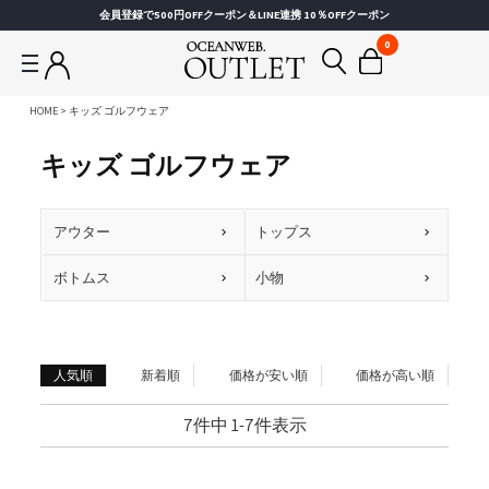
会員登録で500円OFFクーポン＆LINE連携 10％OFFクーポン
0
HOME
キッズ ゴルフウェア
キッズ ゴルフウェア
アウター
トップス
ボトムス
小物
人気順
新着順
価格が安い順
価格が高い順
7
件中
1
-
7
件表示