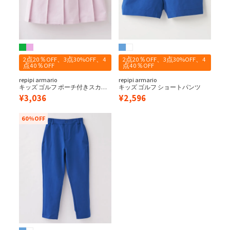
2点20％OFF、3点30%OFF、4
2点20％OFF、3点30%OFF、4
点40％OFF
点40％OFF
repipi armario
repipi armario
キッズ ゴルフ ポーチ付きスカー
キッズ ゴルフ ショートパンツ
ト
¥
3,036
¥
2,596
60%OFF