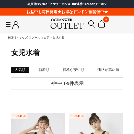
会員登録で500円OFFクーポン＆LINE連携 10％OFFクーポン
お盆中も毎日発送★お得なドンドン割開催中★
0
HOME
キッズ スクールウェア
女児水着
女児水着
人気順
新着順
価格が安い順
価格が高い順
9
件中
1
-
9
件表示
50%OFF
50%OFF