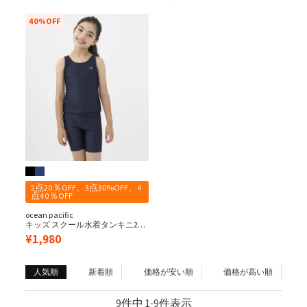
40%OFF
2点20％OFF、3点30%OFF、4
点40％OFF
ocean pacific
キッズ スクール水着タンキニ2点
セット
¥
1,980
人気順
新着順
価格が安い順
価格が高い順
9
件中
1
-
9
件表示