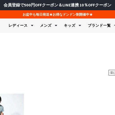
会員登録で500円OFFクーポン＆LINE連携 10％OFFクーポン
お盆中も毎日発送★お得なドンドン割開催中★
レディース
メンズ
キッズ
ブランド一覧
水着＆ビーチウェア
水着＆ビーチウェア
水着＆ビーチウェア
ヨガ＆フィッ
フィットネス
スキーウェア
ェア・制服
ラッシュガード＆UVウェア
ラッシュガード＆UVウェア
ラッシュガード＆UVウェア
Tシャツ＆
スポーツイ
上下セット
ク＆カットソー
ク＆カットソー
ャージ
水着＆ビキニ
ボードショーツ＆トランク
水着＆ビキニ
スウェット
トップス
パンツ
ス
ツ
ツ
物
ボードショーツ
トランクス＆ボードショー
セットウェ
フィットネ
トップス
サーフハット
ツ
ンツ
ンツ
ズ
レギンス＆タイツ
フィットネ
ボトムス
ジャケット
FILA
FILA GOLF
Kapp
スイムグッズ
サーフハット
並
ジャケット
ド＆UVウェア
サーフハット
フィットネ
グローブ
レディース / キッズ
メンズ / レディース
メンズ / レ
タオル＆バッグ
スイムグッズ
水着（ジェンダ
スイムグッズ
ブラトップ
スノー小物
マリンシューズ＆サンダル
タオル＆バッグ
ジャケット
タオル＆バッグ
ボトムス＆
マリンシューズ＆サンダル
マリンシューズ＆サンダル
レギンス＆
バイザー
＆インナー
バイザー