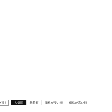
rmario
JLJ
ズ
キッズ
び替え
人気順
新着順
価格が安い順
価格が高い順