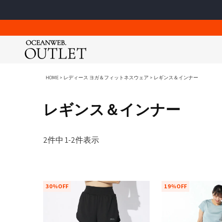
アパレル
アパレル
アパレル
ゴルフウェア
ゴルフウェア
スクールウェア
HOME
レディース ヨガ＆フィットネスウェア
レギンス＆インナー
Tシャツ＆カットソー
Tシャツ＆カットソー
Tシャツ＆カットソー
ポロシャツ
ポロシャツ
スクールウ
レギンス＆インナー
アウター
アウター
アウター
モックネッ
モックネッ
スクールジ
シャツ＆ブラウス
シャツ＆ポロシャツ
ロングパンツ
ロングパン
ロングパン
スクール小
シューズ＆サンダル
ショートパンツ
ワンピース
ショートパ
ショートパ
レイングッ
Ocean Pacific
2
件中
1
-
2
件表示
ショートパンツ
ロングパンツ
ショートパンツ
スカート
ブルゾン＆
ラッシュガー
メンズ / レディース / キッズ
メンズ / 
スウェット＆パーカー
スウェット＆パーカー
スウェット＆パーカー
ワンピース
ベスト
セパレート
ーレス）
ファッション小物
ファッション小物
シューズ＆サンダル
ブルゾン＆
ニット
女児水着
ロングパンツ
シューズ＆サンダル
ファッション小物
ベスト
UVアイテム
30%OFF
19%OFF
男児水着
ワンピース＆スカート
帽子
ニット
キャップ＆
スイム小物
帽子
UVアイテム
バッグ
スクスポ
キャップ＆
ベルト