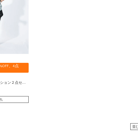
udmouth
marie claire ENFANTS
repipi a
 / レディース
キッズ
キッ
%OFF、4点
ッション２点セッ
れ
並