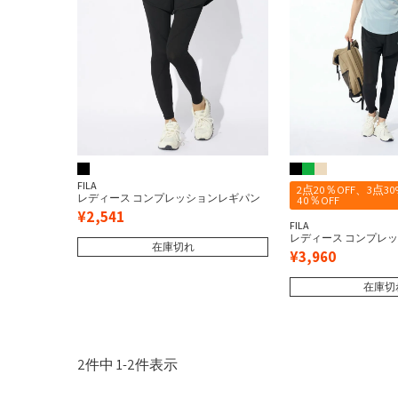
バッグ
その他
marie claire
Lo
ベルト
レディース
メンズ
その他
FILA
2点20％OFF、3点30
レディース コンプレッションレギパン
40％OFF
SEVEN2
¥
2,541
FILA
ユニセックス / キッズ
レディース コンプレ
在庫切れ
ト
¥
3,960
在庫切
2
件中
1
-
2
件表示