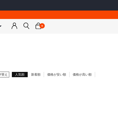
0
トネスウェア
ウェア
スノーボードウェア
スノーボードウェア
ゴルフウェア
カットソー
ンナー
ジャケット
ジャケット
アウター
＆パーカー
トップス
トップス
トップス
ア
ス小物
パンツ
パンツ
ボトムス
ス小物
スノー小物
スノー小物
小物
a
RUSTY
び替え
人気順
新着順
価格が安い順
価格が高い順
ス水着
グローブ
グローブ
ディース
メンズ / レディース / キッズ
＆キャミソール
レギンス
インナー