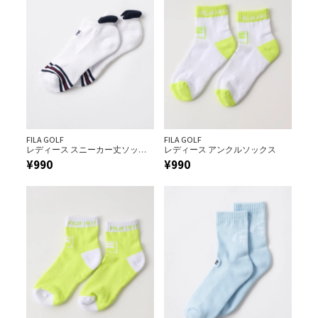
FILA GOLF
FILA GOLF
レディース スニーカー丈ソック
レディース アンクルソックス
ス
¥
990
¥
990