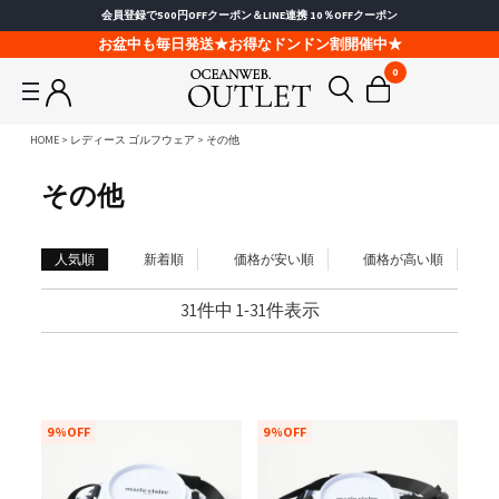
会員登録で500円OFFクーポン＆LINE連携 10％OFFクーポン
お盆中も毎日発送★お得なドンドン割開催中★
0
HOME
レディース ゴルフウェア
その他
その他
人気順
新着順
価格が安い順
価格が高い順
31
件中
1
-
31
件表示
9%OFF
9%OFF