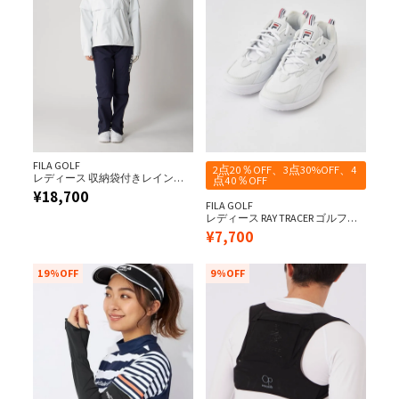
FILA GOLF
2点20％OFF、3点30%OFF、4
レディース 収納袋付きレインウ
点40％OFF
ェア上下セット
¥
18,700
FILA GOLF
レディース RAY TRACER ゴルフシ
ューズ
¥
7,700
19%OFF
9%OFF