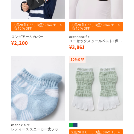
2点20％OFF、3点30%OFF、4
2点20％OFF、3点30%OFF、4
点40％OFF
点40％OFF
ロングアームカバー
oceanpacific
ユニセックス クールベスト+保冷
¥
2,200
剤セット
¥
3,861
50%OFF
marie claire
レディース スニーカー丈ソック
2点20％OFF、3点30%OFF、4
ス