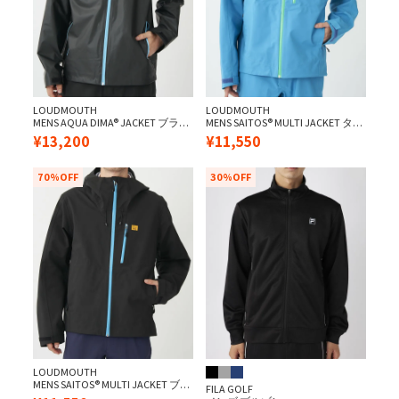
LOUDMOUTH
LOUDMOUTH
MENS AQUA DIMA® JACKET ブラッ
MENS SAITOS® MULTI JACKET ター
ク
コイズ
¥
13,200
¥
11,550
70%OFF
30%OFF
LOUDMOUTH
MENS SAITOS® MULTI JACKET ブラ
FILA GOLF
ック