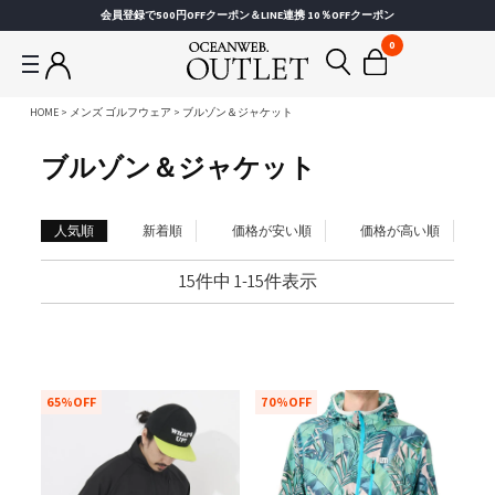
会員登録で500円OFFクーポン＆LINE連携 10％OFFクーポン
0
HOME
メンズ ゴルフウェア
ブルゾン＆ジャケット
ブルゾン＆ジャケット
人気順
新着順
価格が安い順
価格が高い順
15
件中
1
-
15
件表示
65%OFF
70%OFF