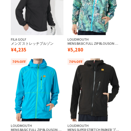
FILA GOLF
LOUDMOUTH
メンズ ストレッチブルゾン
MENS BASIC FULL ZIP BLOUSON フ
レンチハーバー
¥
4,235
¥
5,280
70%OFF
70%OFF
LOUDMOUTH
LOUDMOUTH
MENS BASIC FULL ZIP BLOUSON タ
MENS SUPER STRETCH PARKER ブラ