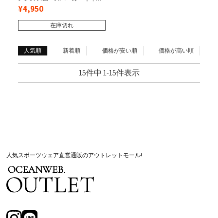
ー
¥
4,950
在庫切れ
人気順
新着順
価格が安い順
価格が高い順
15
件中
1
-
15
件表示
人気スポーツウェア直営通販のアウトレットモール!