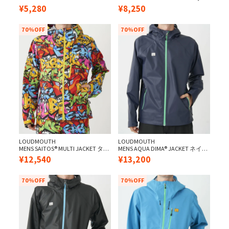
ーコイズ
ック
¥
5,280
¥
8,250
70%OFF
70%OFF
LOUDMOUTH
LOUDMOUTH
MENS SAITOS® MULTI JACKET タグ
MENS AQUA DIMA® JACKET ネイビ
ズ
ー
¥
12,540
¥
13,200
70%OFF
70%OFF