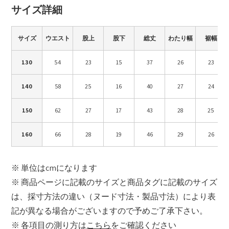
サイズ詳細
サイズ
ウエスト
股上
股下
総丈
わたり幅
裾幅
130
54
23
15
37
26
23
140
58
25
16
40
27
24
150
62
27
17
43
28
25
160
66
28
19
46
29
26
※ 単位はcmになります
※ 商品ページに記載のサイズと商品タグに記載のサイズ
は、採寸方法の違い（ヌード寸法・製品寸法）により表
記が異なる場合がございますので予めご了承下さい。
※ 各項目の測り方は
こちら
をご確認ください