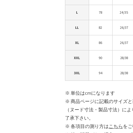
L
78
24/35
LL
82
26/37
XL
86
26/37
XXL
90
28/38
3XL
94
28/38
※ 単位はcmになります
※ 商品ページに記載のサイズ
（ヌード寸法・製品寸法）によ
了承下さい。
※ 各項目の測り方は
こちら
をご