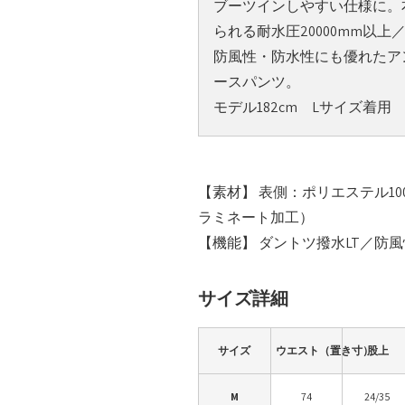
ブーツインしやすい仕様に。
られる耐水圧20000mm以上
防風性・防水性にも優れたア
ースパンツ。
モデル182cm Lサイズ着用
【素材】 表側：ポリエステル1
ラミネート加工）
【機能】 ダントツ撥水LT／防
サイズ詳細
サイズ
ウエスト（置き寸）
股上
M
74
24/35