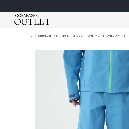
アパレル
アパレル
アパレル
ゴルフウェア
ゴルフウェア
スクールウェア
HOME
LOUDMOUTH
LOUDMOUTHMENS SAITOS&#174; MULTI PANTS ターコイズ
Tシャツ＆カットソー
Tシャツ＆カットソー
Tシャツ＆カットソー
ポロシャツ
ポロシャツ
スクールウ
アウター
アウター
アウター
モックネッ
モックネッ
スクールジ
シャツ＆ブラウス
シャツ＆ポロシャツ
ロングパンツ
ロングパン
ロングパン
スクール小
シューズ＆サンダル
ショートパンツ
ワンピース
ショートパ
ショートパ
レイングッ
Ocean Pacific
ショートパンツ
ロングパンツ
ショートパンツ
スカート
ブルゾン＆
ラッシュガー
メンズ / レディース / キッズ
メンズ / 
スウェット＆パーカー
スウェット＆パーカー
スウェット＆パーカー
ワンピース
ベスト
セパレート
ーレス）
ファッション小物
ファッション小物
シューズ＆サンダル
ブルゾン＆
ニット
女児水着
ロングパンツ
シューズ＆サンダル
ファッション小物
ベスト
UVアイテム
男児水着
ワンピース＆スカート
帽子
ニット
キャップ＆
スイム小物
帽子
UVアイテム
バッグ
スクスポ
キャップ＆
ベルト
バッグ
その他
marie claire
Lo