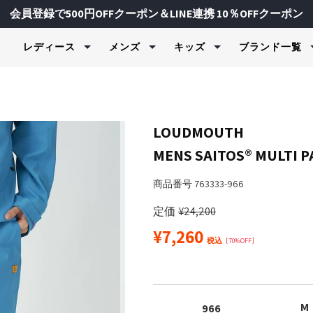
会員登録で500円OFFクーポン＆LINE連携 10％OFFクーポン
レディース
メンズ
キッズ
ブランド一覧
水着＆ビーチウェア
水着＆ビーチウェア
水着＆ビーチウェア
ヨガ＆フィッ
フィットネス
スキーウェア
ェア・制服
ラッシュガード＆UVウェア
ラッシュガード＆UVウェア
ラッシュガード＆UVウェア
Tシャツ＆
スポーツイ
上下セット
ク＆カットソー
ク＆カットソー
ャージ
水着＆ビキニ
ボードショーツ＆トランク
水着＆ビキニ
スウェット
トップス
パンツ
LOUDMOUTH
ス
ツ
ツ
物
ボードショーツ
トランクス＆ボードショー
セットウェ
フィットネ
トップス
MENS SAITOS® MULT
サーフハット
ツ
ンツ
ンツ
ズ
レギンス＆タイツ
フィットネ
ボトムス
ジャケット
FILA
FILA GOLF
Kapp
スイムグッズ
サーフハット
ジャケット
ド＆UVウェア
サーフハット
フィットネ
グローブ
商品番号
763333-966
レディース / キッズ
メンズ / レディース
メンズ / レ
タオル＆バッグ
スイムグッズ
水着（ジェンダ
スイムグッズ
ブラトップ
スノー小物
マリンシューズ＆サンダル
タオル＆バッグ
定価
¥
24,200
ジャケット
タオル＆バッグ
ボトムス＆
マリンシューズ＆サンダル
¥
7,260
マリンシューズ＆サンダル
レギンス＆
税込
70%OFF
バイザー
＆インナー
バイザー
M
966
udmouth
marie claire ENFANTS
repipi a