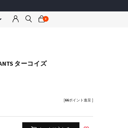
0
トネスウェア
ウェア
スノーボードウェア
スノーボードウェア
ゴルフウェア
カットソー
ンナー
ジャケット
ジャケット
アウター
＆パーカー
トップス
トップス
トップス
ア
ス小物
パンツ
パンツ
ボトムス
I PANTS ターコイズ
ス小物
スノー小物
スノー小物
小物
a
RUSTY
ス水着
グローブ
グローブ
ディース
メンズ / レディース / キッズ
＆キャミソール
レギンス
インナー
[
66
ポイント進呈 ]
rmario
JLJ