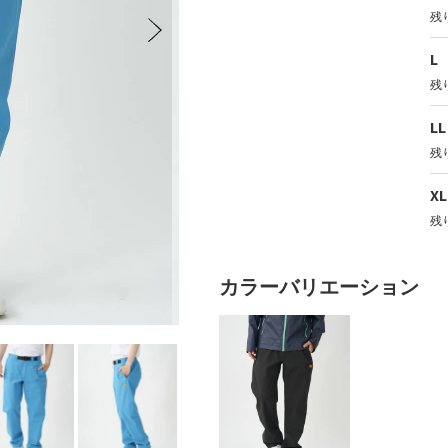
残
 / レディース
キッズ
キッ
L
残
LL
残
XL
残
カラーバリエーション