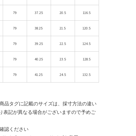
79
37.25
20.5
116.5
79
38.25
21.5
120.5
79
39.25
22.5
124.5
79
40.25
23.5
128.5
79
41.25
24.5
132.5
と商品タグに記載のサイズは、採寸方法の違い
り表記が異なる場合がございますので予めご
確認ください