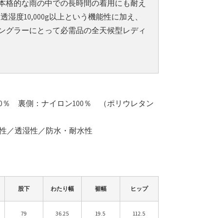
本格的な雨の中での長時間の着用にも耐え
／透湿度10,000g以上という機能性に加え、
ングラーにとって必需品の全天候型レディ
00％ 裏側：ナイロン100％ （ポリウレタン
風性／透湿性／防水・耐水性
股下
わたり幅
裾幅
ヒップ
79
36.25
19.5
112.5