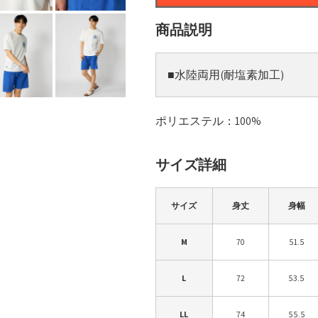
商品説明
■水陸両用(耐塩素加工)
ポリエステル：100%
サイズ詳細
サイズ
身丈
身幅
M
70
51.5
L
72
53.5
LL
74
55.5