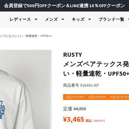
会員登録で500円OFFクーポン＆LINE連携 10％OFFクーポン
レディース
メンズ
キッズ
ブランド一覧
水着＆ビーチウェア
水着＆ビーチウェア
水着＆ビーチウェア
ヨガ＆フィッ
フィットネス
スキーウェア
シワになりにくい・軽量速乾・UPF50+≫
ェア・制服
ラッシュガード＆UVウェア
ラッシュガード＆UVウェア
ラッシュガード＆UVウェア
Tシャツ＆
スポーツイ
上下セット
ク＆カットソー
ク＆カットソー
ャージ
水着＆ビキニ
ボードショーツ＆トランク
水着＆ビキニ
スウェット
トップス
パンツ
RUSTY
ス
ツ
ツ
物
ボードショーツ
トランクス＆ボードショー
セットウェ
フィットネ
トップス
メンズペアテックス発
サーフハット
ツ
ンツ
ンツ
ズ
レギンス＆タイツ
フィットネ
ボトムス
ジャケット
FILA
FILA GOLF
Kapp
スイムグッズ
サーフハット
い・軽量速乾・UPF50
ジャケット
ド＆UVウェア
サーフハット
フィットネ
グローブ
レディース / キッズ
メンズ / レディース
メンズ / レ
タオル＆バッグ
スイムグッズ
水着（ジェンダ
スイムグッズ
ブラトップ
スノー小物
商品番号
916461-WT
マリンシューズ＆サンダル
タオル＆バッグ
ジャケット
タオル＆バッグ
ボトムス＆
マリンシューズ＆サンダル
マリンシューズ＆サンダル
レギンス＆
2点20％OFF、3点30%OFF、4点40％OF
バイザー
定価
¥
4,950
＆インナー
¥
3,465
バイザー
税込
30%OFF
udmouth
marie claire ENFANTS
repipi a