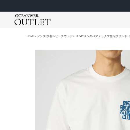
アパレル
アパレル
アパレル
ゴルフウェア
ゴルフウェア
スクールウェア
HOME
メンズ 水着＆ビーチウェア
RUSTYメンズペアテックス発泡プリント《
Tシャツ＆カットソー
Tシャツ＆カットソー
Tシャツ＆カットソー
ポロシャツ
ポロシャツ
スクールウ
アウター
アウター
アウター
モックネッ
モックネッ
スクールジ
シャツ＆ブラウス
シャツ＆ポロシャツ
ロングパンツ
ロングパン
ロングパン
スクール小
シューズ＆サンダル
ショートパンツ
ワンピース
ショートパ
ショートパ
レイングッ
Ocean Pacific
ショートパンツ
ロングパンツ
ショートパンツ
スカート
ブルゾン＆
ラッシュガー
メンズ / レディース / キッズ
メンズ / 
スウェット＆パーカー
スウェット＆パーカー
スウェット＆パーカー
ワンピース
ベスト
セパレート
ーレス）
ファッション小物
ファッション小物
シューズ＆サンダル
ブルゾン＆
ニット
女児水着
ロングパンツ
シューズ＆サンダル
ファッション小物
ベスト
UVアイテム
男児水着
ワンピース＆スカート
帽子
ニット
キャップ＆
スイム小物
帽子
UVアイテム
バッグ
スクスポ
キャップ＆
ベルト
バッグ
その他
marie claire
Lo