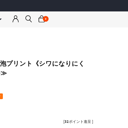
0
トネスウェア
ウェア
スノーボードウェア
スノーボードウェア
ゴルフウェア
カットソー
ンナー
ジャケット
ジャケット
アウター
＆パーカー
トップス
トップス
トップス
ア
ス小物
パンツ
パンツ
ボトムス
泡プリント《シワになりにく
ス小物
スノー小物
スノー小物
小物
a
RUSTY
+≫
ス水着
グローブ
グローブ
ディース
メンズ / レディース / キッズ
＆キャミソール
レギンス
インナー
F
[
32
ポイント進呈 ]
rmario
JLJ