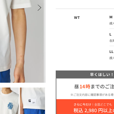
 / レディース
キッズ
キッ
M
WT
残
L
在
LL
残