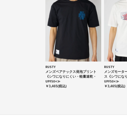
RUSTY
RUSTY
メンズペアテックス発泡プリント
メンズモータ
《シワになりにくい・軽量速乾・
ス《シワにな
UPF50+≫
UPF50+≫
￥3,465(税込)
￥3,465(税込)