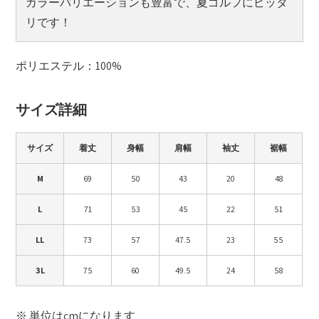
カラーバリエーションも豊富で、夏ゴルフにピッタ
リです！
ポリエステル：100%
サイズ詳細
サイズ
着丈
身幅
肩幅
袖丈
裾幅
M
69
50
43
20
48
L
71
53
45
22
51
LL
73
57
47.5
23
55
3L
75
60
49.5
24
58
※ 単位はcmになります