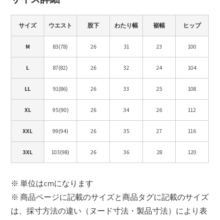
サイズ
ウエスト
股下
わたり幅
裾幅
ヒップ
M
83(78)
26
31
23
100
L
87(82)
26
32
24
104
LL
91(86)
26
33
25
108
XL
95(90)
26
34
26
112
XXL
99(94)
26
35
27
116
3XL
103(98)
26
36
28
120
※ 単位はcmになります
※ 商品ページに記載のサイズと商品タグに記載のサイズ
は、採寸方法の違い（ヌード寸法・製品寸法）により表