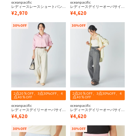
oceanpacific
oceanpacific
レディースレースショートパン
レディースデイリーオーバサイ
ツ
ズ水陸両用ラッシュストライプ
¥
2,970
¥
4,620
シャツ
30%OFF
30%OFF
2点20％OFF、3点30%OFF、4
2点20％OFF、3点30%OFF、4
点40％OFF
点40％OFF
oceanpacific
oceanpacific
レディースデイリーオーバサイ
レディースデイリーオーバサイ
ズ水陸両用ラッシュストライプ
ズ水陸両用ラッシュストライプ
¥
4,620
¥
4,620
シャツ
シャツ
30%OFF
30%OFF