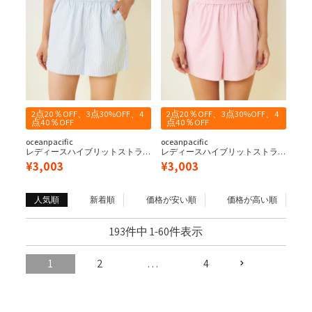
2点20％OFF、3点30%OFF、4
2点20％OFF、3点30%OFF、4
点40％OFF
点40％OFF
oceanpacific
oceanpacific
レディースハイブリットストラ
レディースハイブリットストラ
イプショーツ
イプショーツ
¥
3,003
¥
3,003
人気順
新着順
価格が安い順
価格が高い順
193
件中
1
-
60
件表示
1
2
…
4