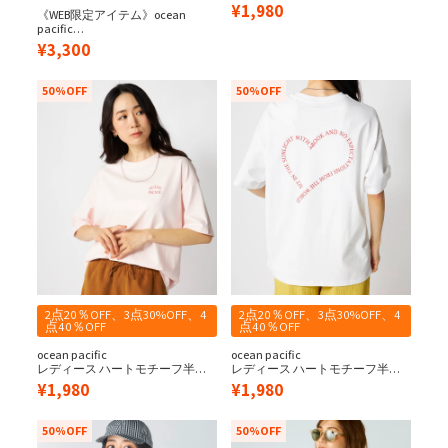
シャツ
¥
1,980
《WEB限定アイテム》ocean
pacific
レディース ラッシュガード&ショ
¥
3,300
ートパンツ 上下セット
50%OFF
50%OFF
2点20％OFF、3点30%OFF、4
2点20％OFF、3点30%OFF、4
点40％OFF
点40％OFF
ocean pacific
ocean pacific
レディース ハートモチーフ半袖T
レディース ハートモチーフ半袖T
シャツ
シャツ
¥
1,980
¥
1,980
50%OFF
50%OFF