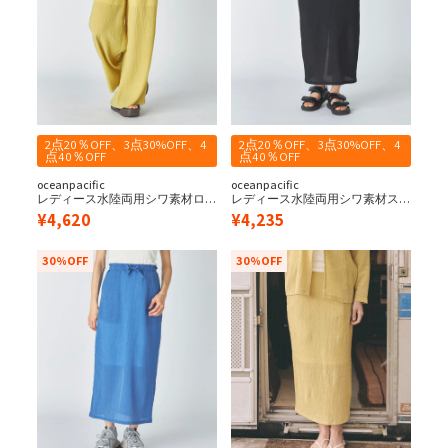
2点20％OFF、3点30%OFF、4
2点20％OFF、3点30%OFF、4
点40％OFF
点40％OFF
oceanpacific
oceanpacific
レディース水陸両用シワ素材ロ
レディース水陸両用シワ素材ス
ングパンツ
カート
¥
4,620
¥
4,235
30%OFF
30%OFF