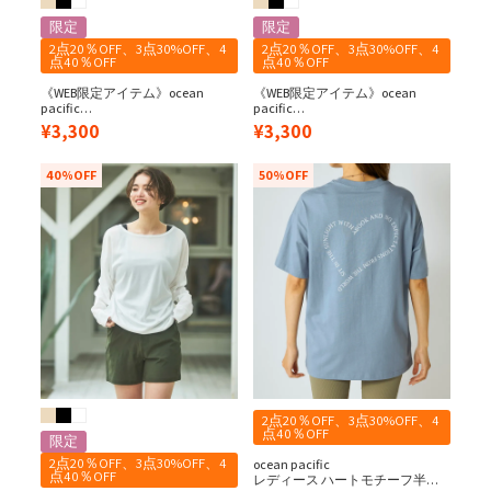
限定
限定
2点20％OFF、3点30%OFF、4
2点20％OFF、3点30%OFF、4
点40％OFF
点40％OFF
《WEB限定アイテム》ocean
《WEB限定アイテム》ocean
pacific
pacific
レディース ラッシュガード&ショ
レディース ラッシュガード&ショ
¥
3,300
¥
3,300
ートパンツ 上下セット
ートパンツ 上下セット
40%OFF
50%OFF
2点20％OFF、3点30%OFF、4
点40％OFF
限定
2点20％OFF、3点30%OFF、4
ocean pacific
点40％OFF
レディース ハートモチーフ半袖T