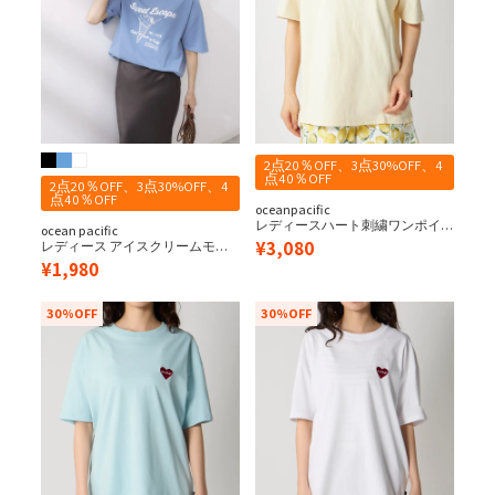
2点20％OFF、3点30%OFF、4
点40％OFF
2点20％OFF、3点30%OFF、4
点40％OFF
oceanpacific
レディースハート刺繍ワンポイ
ocean pacific
ントベーシックTシャツ
¥
3,080
レディース アイスクリームモチ
ーフデザイン 半袖Tシャツ
¥
1,980
30%OFF
30%OFF