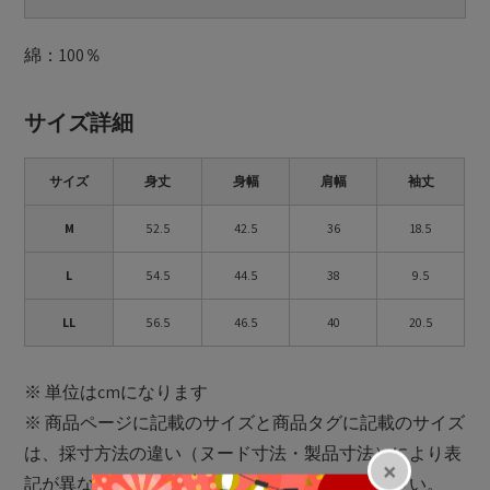
綿：100％
サイズ詳細
サイズ
身丈
身幅
肩幅
袖丈
M
52.5
42.5
36
18.5
L
54.5
44.5
38
9.5
LL
56.5
46.5
40
20.5
※ 単位はcmになります
※ 商品ページに記載のサイズと商品タグに記載のサイズ
は、採寸方法の違い（ヌード寸法・製品寸法）により表
記が異なる場合がございますので予めご了承下さい。