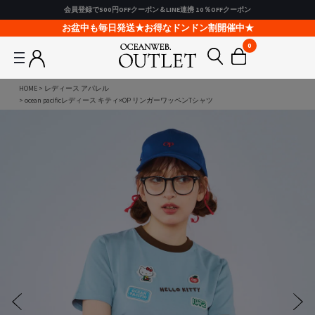
会員登録で500円OFFクーポン＆LINE連携 10％OFFクーポン
お盆中も毎日発送★お得なドンドン割開催中★
0
HOME
レディース アパレル
ocean pacificレディース キティ×OP リンガーワッペンTシャツ