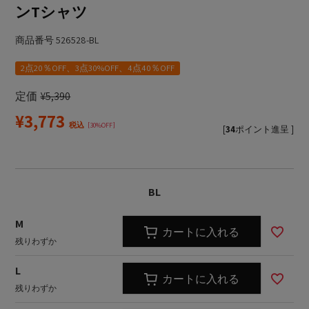
ンTシャツ
商品番号
526528-BL
2点20％OFF、3点30%OFF、4点40％OFF
定価
¥
5,390
¥
3,773
税込
30%OFF
[
34
ポイント進呈 ]
BL
M
カートに入れる
残りわずか
L
カートに入れる
残りわずか