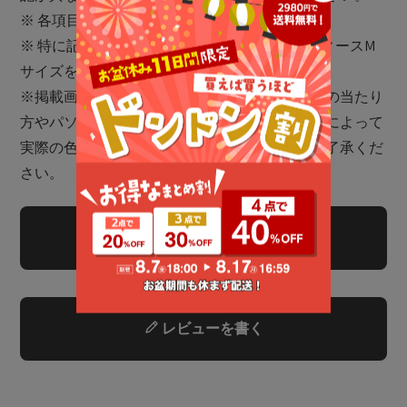
※ 各項目の測り方は
こちら
をご確認ください
※ 特に記載がない場合、メンズLサイズ・レディースM
サイズを着用
※掲載画像に関しましては、屋外や屋内での光の当たり
方やパソコンやスマートフォンなどの閲覧環境によって
実際の色味と異なる場合がございます。予めご了承くだ
さい。
商品についてのお問い合わせ
レビューを書く