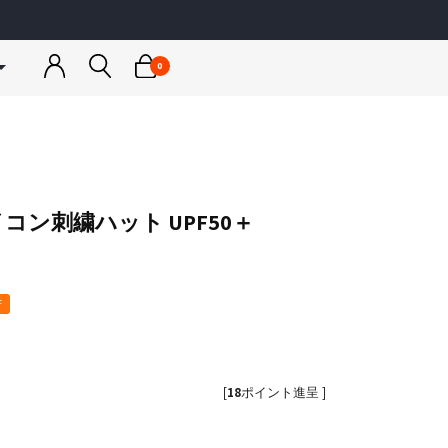
0
トネスウェア
ウェア
スノーボードウェア
スノーボードウェア
ゴルフウェア
カットソー
ンナー
ジャケット
ジャケット
アウター
＆パーカー
トップス
トップス
トップス
ア
ス小物
パンツ
パンツ
ボトムス
コン刺繍ハット UPF50＋
ス小物
スノー小物
スノー小物
小物
a
RUSTY
ス水着
グローブ
グローブ
ディース
メンズ / レディース / キッズ
＆キャミソール
F
レギンス
インナー
[
18
ポイント進呈 ]
rmario
JLJ