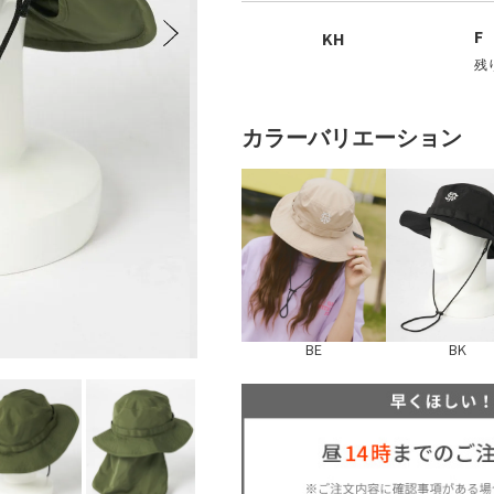
 / レディース
キッズ
キッ
F
KH
残
カラーバリエーション
BE
BK