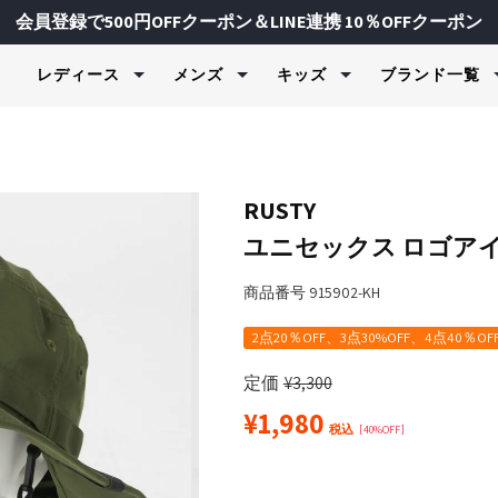
会員登録で500円OFFクーポン＆LINE連携 10％OFFクーポン
レディース
メンズ
キッズ
ブランド一覧
水着＆ビーチウェア
水着＆ビーチウェア
水着＆ビーチウェア
ヨガ＆フィッ
フィットネス
スキーウェア
ェア・制服
ラッシュガード＆UVウェア
ラッシュガード＆UVウェア
ラッシュガード＆UVウェア
Tシャツ＆
スポーツイ
上下セット
ク＆カットソー
ク＆カットソー
ャージ
水着＆ビキニ
ボードショーツ＆トランク
水着＆ビキニ
スウェット
トップス
パンツ
RUSTY
ス
ツ
ツ
物
ボードショーツ
トランクス＆ボードショー
セットウェ
フィットネ
トップス
ユニセックス ロゴアイ
サーフハット
ツ
ンツ
ンツ
ズ
レギンス＆タイツ
フィットネ
ボトムス
ジャケット
FILA
FILA GOLF
Kapp
スイムグッズ
サーフハット
ジャケット
ド＆UVウェア
サーフハット
フィットネ
グローブ
商品番号
915902-KH
レディース / キッズ
メンズ / レディース
メンズ / レ
タオル＆バッグ
スイムグッズ
水着（ジェンダ
スイムグッズ
ブラトップ
スノー小物
マリンシューズ＆サンダル
タオル＆バッグ
2点20％OFF、3点30%OFF、4点40％OF
ジャケット
タオル＆バッグ
ボトムス＆
マリンシューズ＆サンダル
マリンシューズ＆サンダル
レギンス＆
定価
¥
3,300
バイザー
¥
1,980
＆インナー
税込
40%OFF
バイザー
udmouth
marie claire ENFANTS
repipi a