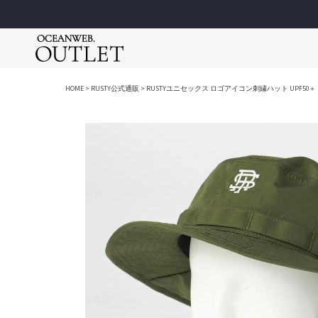
アパレル
アパレル
アパレル
ゴルフウェア
ゴルフウェア
スクールウェア
HOME
RUSTY公式通販
RUSTYユニセックス ロゴアイコン刺繍ハット UPF50＋
Tシャツ＆カットソー
Tシャツ＆カットソー
Tシャツ＆カットソー
ポロシャツ
ポロシャツ
スクールウ
アウター
アウター
アウター
モックネッ
モックネッ
スクールジ
シャツ＆ブラウス
シャツ＆ポロシャツ
ロングパンツ
ロングパン
ロングパン
スクール小
シューズ＆サンダル
ショートパンツ
ワンピース
ショートパ
ショートパ
レイングッ
Ocean Pacific
ショートパンツ
ロングパンツ
ショートパンツ
スカート
ブルゾン＆
ラッシュガー
メンズ / レディース / キッズ
メンズ / 
スウェット＆パーカー
スウェット＆パーカー
スウェット＆パーカー
ワンピース
ベスト
セパレート
ーレス）
ファッション小物
ファッション小物
シューズ＆サンダル
ブルゾン＆
ニット
女児水着
ロングパンツ
シューズ＆サンダル
ファッション小物
ベスト
UVアイテム
男児水着
ワンピース＆スカート
帽子
ニット
キャップ＆
スイム小物
帽子
UVアイテム
バッグ
スクスポ
キャップ＆
ベルト
バッグ
その他
marie claire
Lo