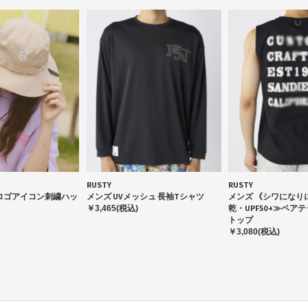
RUSTY
RUSTY
ロゴアイコン刺繍ハッ
メンズ UVメッシュ 長袖Tシャツ
メンズ 《シワになり
乾・UPF50+≫ペア
￥3,465(税込)
トップ
￥3,080(税込)