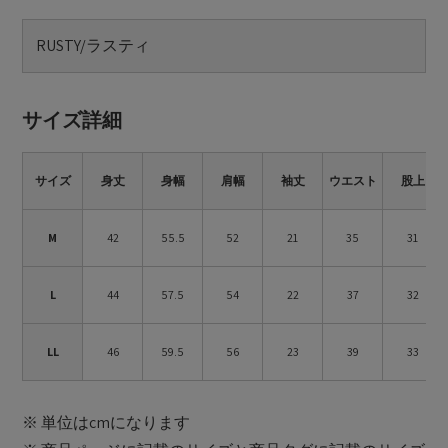
RUSTY/ラスティ
サイズ詳細
サイズ
身丈
身幅
肩幅
袖丈
ウエスト
股上
M
42
55.5
52
21
35
31
L
44
57.5
54
22
37
32
LL
46
59.5
56
23
39
33
※ 単位はcmになります