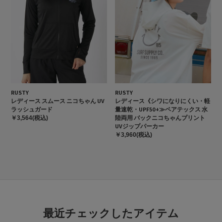
RUSTY
RUSTY
レディース スムース ニコちゃん UV
レディース《シワになりにくい・軽
ラッシュガード
量速乾・UPF50+≫ペアテックス 水
陸両用 バックニコちゃんプリント
￥3,564(税込)
UVジップパーカー
￥3,960(税込)
最近チェックしたアイテム