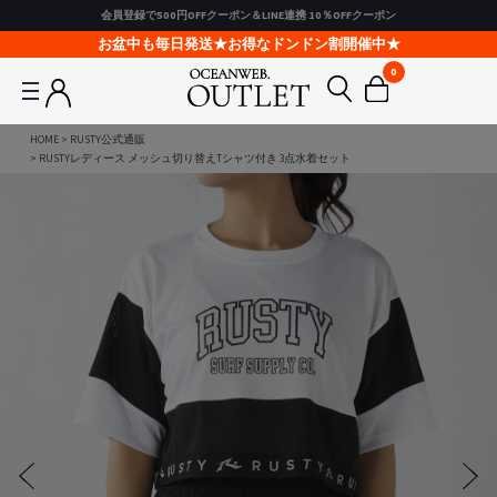
会員登録で500円OFFクーポン＆LINE連携 10％OFFクーポン
お盆中も毎日発送★お得なドンドン割開催中★
0
HOME
RUSTY公式通販
RUSTYレディース メッシュ切り替えTシャツ付き 3点水着セット