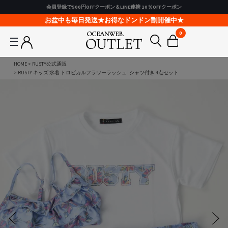
会員登録で500円OFFクーポン＆LINE連携 10％OFFクーポン
お盆中も毎日発送★お得なドンドン割開催中★
0
HOME
RUSTY公式通販
RUSTY キッズ 水着 トロピカルフラワーラッシュTシャツ付き 4点セット