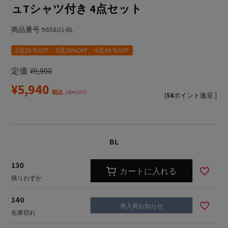
ュTシャツ付き 4点セット
商品番号
965801-BL
2点20％OFF、3点30%OFF、4点40％OFF
定価
¥
9,900
¥
5,940
税込
40%OFF
[
54
ポイント進呈 ]
BL
130
カートに入れる
残りわずか
140
再入荷お知らせ
在庫切れ