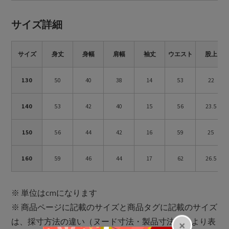
サイズ詳細
サイズ
身丈
身幅
肩幅
袖丈
ウエスト
股上
130
50
40
38
14
53
22
140
53
42
40
15
56
23.5
150
56
44
42
16
59
25
160
59
46
44
17
62
26.5
※ 単位はcmになります
※ 商品ページに記載のサイズと商品タグに記載のサイズ
は、採寸方法の違い（ヌード寸法・製品寸法）により表