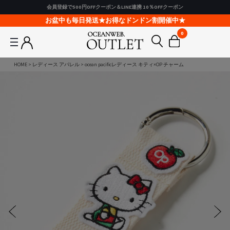
会員登録で500円OFFクーポン＆LINE連携 10％OFFクーポン
お盆中も毎日発送★お得なドンドン割開催中★
0
HOME
レディース アパレル
ocean pacificレディース キティ×OP チャーム