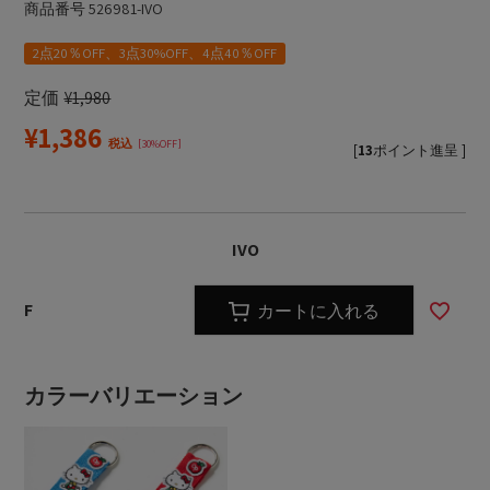
商品番号
526981-IVO
2点20％OFF、3点30%OFF、4点40％OFF
定価
¥
1,980
¥
1,386
税込
30%OFF
[
13
ポイント進呈 ]
IVO
F
カートに入れる
カラーバリエーション