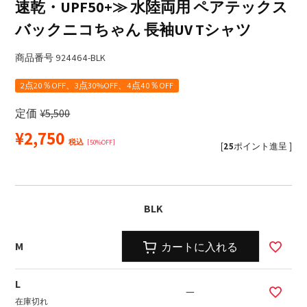
速乾・UPF50+≫ 水陸両用 ペアテックス
バックニコちゃん 長袖UV Tシャツ
商品番号
924464-BLK
2点20％OFF、3点30%OFF、4点40％OFF
定価
¥
5,500
¥
2,750
税込
50%OFF
[
25
ポイント進呈 ]
BLK
M
カートに入れる
L
—
在庫切れ