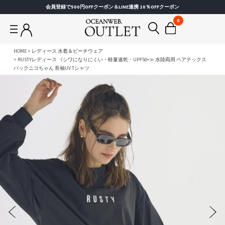
会員登録で500円OFFクーポン＆LINE連携 10％OFFクーポン
0
HOME
レディース 水着＆ビーチウェア
RUSTYレディース 《シワになりにくい・軽量速乾・UPF50+≫ 水陸両用 ペアテックス
バックニコちゃん 長袖UV Tシャツ