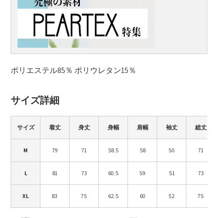
ポリエステル85％ ポリウレタン15％
サイズ詳細
サイズ
着丈
身丈
身幅
肩幅
袖丈
総丈
M
79
71
58.5
58
50
71
L
81
73
60.5
59
51
73
XL
83
75
62.5
60
52
75