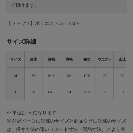
て頂けます。
【トップス】ポリエステル：100％
サイズ詳細
サイズ
身丈
身幅
肩幅
袖丈
ウエスト
股上
M
65
64.5
52
17.5
73
30
L
67
66.5
54
18.5
77
31
※ 単位はcmになります
※ 商品ページに記載のサイズと商品タグに記載のサイズ
は、採寸方法の違い（ヌード寸法・製品寸法）により表