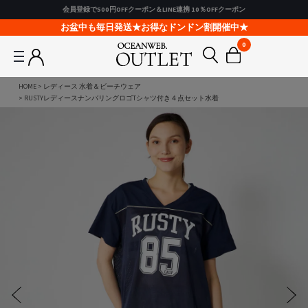
会員登録で500円OFFクーポン＆LINE連携 10％OFFクーポン
お盆中も毎日発送★お得なドンドン割開催中★
0
HOME
レディース 水着＆ビーチウェア
RUSTYレディースナンバリングロゴTシャツ付き４点セット水着