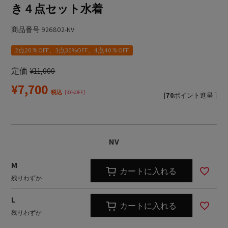
き４点セット水着
商品番号
926802-NV
2点20％OFF、3点30%OFF、4点40％OFF
定価
¥
11,000
¥
7,700
税込
30%OFF
[
70
ポイント進呈 ]
NV
M
カートに入れる
残りわずか
L
カートに入れる
残りわずか