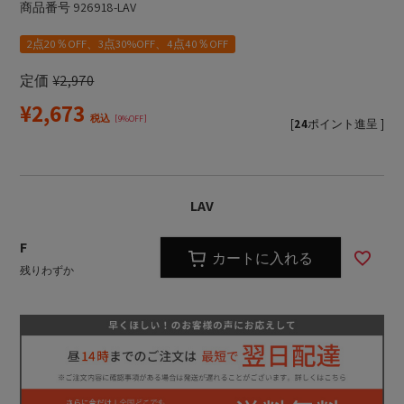
商品番号
926918-LAV
2点20％OFF、3点30%OFF、4点40％OFF
定価
¥
2,970
¥
2,673
税込
9%OFF
[
24
ポイント進呈 ]
LAV
F
カートに入れる
残りわずか