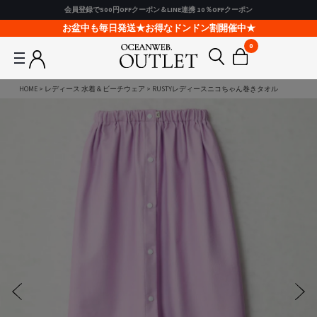
会員登録で500円OFFクーポン＆LINE連携 10％OFFクーポン
お盆中も毎日発送★お得なドンドン割開催中★
0
HOME
レディース 水着＆ビーチウェア
RUSTYレディースニコちゃん巻きタオル