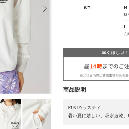
M
WT
 / レディース
キッズ
キッ
残
L
在
商品説明
RUSTY/ラスティ
暑い夏に嬉しい、吸水速乾、U