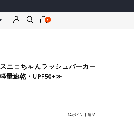
0
トネスウェア
ウェア
スノーボードウェア
スノーボードウェア
ゴルフウェア
カットソー
ンナー
ジャケット
ジャケット
アウター
＆パーカー
トップス
トップス
トップス
ア
ス小物
パンツ
パンツ
ボトムス
スニコちゃんラッシュパーカー
ス小物
スノー小物
スノー小物
小物
a
RUSTY
量速乾・UPF50+≫
ス水着
グローブ
グローブ
ディース
メンズ / レディース / キッズ
＆キャミソール
レギンス
インナー
[
42
ポイント進呈 ]
rmario
JLJ