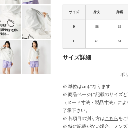
サイズ
身丈
身幅
M
58
62
L
60
64
サイズ詳細
ポ
※ 単位はcmになります
※ 商品ページに記載のサイズ
（ヌード寸法・製品寸法）によ
了承下さい。
※ 各項目の測り方は
こちら
をご
※ 特に記載がない場合、メンズ