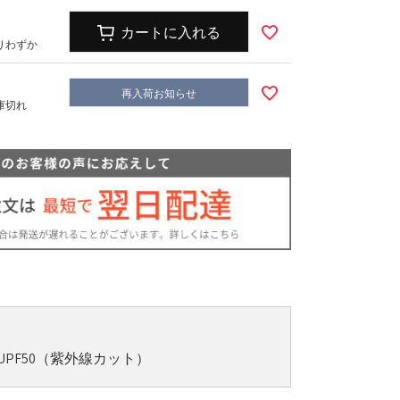
ズ
キッズ
カートに入れる
りわずか
再入荷お知らせ
庫切れ
PF50（紫外線カット）