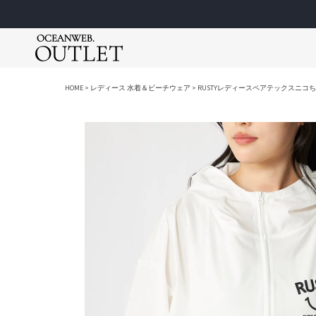
アパレル
アパレル
アパレル
ゴルフウェア
ゴルフウェア
スクールウェア
HOME
レディース 水着＆ビーチウェア
RUSTYレディースペアテックスニコ
Tシャツ＆カットソー
Tシャツ＆カットソー
Tシャツ＆カットソー
ポロシャツ
ポロシャツ
スクールウ
アウター
アウター
アウター
モックネッ
モックネッ
スクールジ
シャツ＆ブラウス
シャツ＆ポロシャツ
ロングパンツ
ロングパン
ロングパン
スクール小
シューズ＆サンダル
ショートパンツ
ワンピース
ショートパ
ショートパ
レイングッ
Ocean Pacific
ショートパンツ
ロングパンツ
ショートパンツ
スカート
ブルゾン＆
ラッシュガー
メンズ / レディース / キッズ
メンズ / 
スウェット＆パーカー
スウェット＆パーカー
スウェット＆パーカー
ワンピース
ベスト
セパレート
ーレス）
ファッション小物
ファッション小物
シューズ＆サンダル
ブルゾン＆
ニット
女児水着
ロングパンツ
シューズ＆サンダル
ファッション小物
ベスト
UVアイテム
男児水着
ワンピース＆スカート
帽子
ニット
キャップ＆
スイム小物
帽子
UVアイテム
バッグ
スクスポ
キャップ＆
ベルト
バッグ
その他
marie claire
Lo