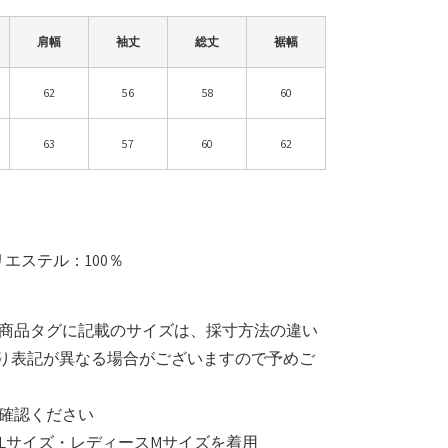
肩幅
袖丈
総丈
裾幅
62
56
58
60
63
57
60
62
リエステル：100％
と商品タグに記載のサイズは、採寸方法の違い
り表記が異なる場合がございますので予めご
確認ください
Lサイズ・レディースMサイズを着用