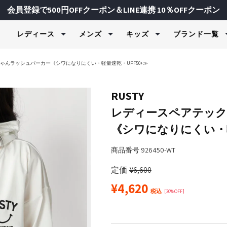
会員登録で500円OFFクーポン＆LINE連携 10％OFFクーポン
レディース
メンズ
キッズ
ブランド一覧
水着＆ビーチウェア
水着＆ビーチウェア
水着＆ビーチウェア
ヨガ＆フィッ
フィットネス
スキーウェア
ちゃんラッシュパーカー《シワになりにくい・軽量速乾・UPF50+≫
ェア・制服
ラッシュガード＆UVウェア
ラッシュガード＆UVウェア
ラッシュガード＆UVウェア
Tシャツ＆
スポーツイ
上下セット
ク＆カットソー
ク＆カットソー
ャージ
水着＆ビキニ
ボードショーツ＆トランク
水着＆ビキニ
スウェット
トップス
パンツ
RUSTY
ス
ツ
ツ
物
ボードショーツ
トランクス＆ボードショー
セットウェ
フィットネ
トップス
レディースペアテック
サーフハット
ツ
ンツ
ンツ
ズ
レギンス＆タイツ
フィットネ
ボトムス
ジャケット
FILA
FILA GOLF
Kapp
スイムグッズ
サーフハット
《シワになりにくい・軽
ジャケット
ド＆UVウェア
サーフハット
フィットネ
グローブ
レディース / キッズ
メンズ / レディース
メンズ / レ
タオル＆バッグ
スイムグッズ
水着（ジェンダ
スイムグッズ
ブラトップ
スノー小物
商品番号
926450-WT
マリンシューズ＆サンダル
タオル＆バッグ
ジャケット
タオル＆バッグ
ボトムス＆
マリンシューズ＆サンダル
マリンシューズ＆サンダル
定価
¥
6,600
レギンス＆
バイザー
¥
4,620
税込
30%OFF
＆インナー
バイザー
udmouth
marie claire ENFANTS
repipi a