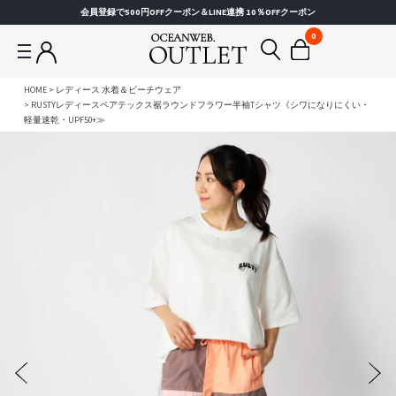
会員登録で500円OFFクーポン＆LINE連携 10％OFFクーポン
0
HOME
レディース 水着＆ビーチウェア
RUSTYレディースペアテックス裾ラウンドフラワー半袖Tシャツ《シワになりにくい・
軽量速乾・UPF50+≫