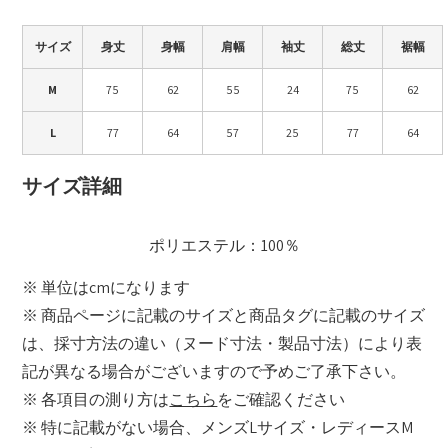
サイズ
身丈
身幅
肩幅
袖丈
総丈
裾幅
M
75
62
55
24
75
62
L
77
64
57
25
77
64
サイズ詳細
ポリエステル：100％
※ 単位はcmになります
※ 商品ページに記載のサイズと商品タグに記載のサイズ
は、採寸方法の違い（ヌード寸法・製品寸法）により表
記が異なる場合がございますので予めご了承下さい。
※ 各項目の測り方は
こちら
をご確認ください
※ 特に記載がない場合、メンズLサイズ・レディースM