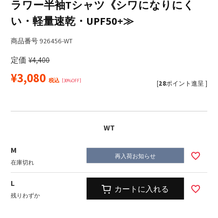
ラワー半袖Tシャツ《シワになりにく
い・軽量速乾・UPF50+≫
商品番号
926456-WT
定価
¥
4,400
¥
3,080
税込
30%OFF
[
28
ポイント進呈 ]
WT
M
再入荷お知らせ
在庫切れ
L
カートに入れる
残りわずか