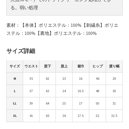
る。弱い処理
素材：【本体】ポリエステル：100%【刺繍糸】ポリエ
ステル：100%【裏地】ポリエステル：100%
サイズ詳細
サイズ
ウエスト
股下
股上
裾巾
ヒップ
渡り幅
M
35
62
23
16
46
29
L
37
63
24
16.5
48
30
LL
39
64
25
17
50
31
3L
41
65
26
17.5
52
32.5