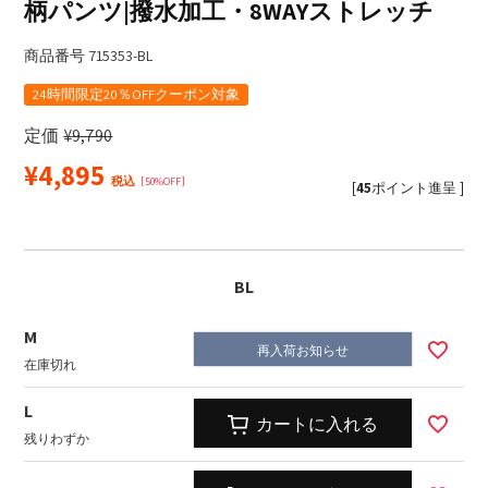
柄パンツ|撥水加工・8WAYストレッチ
商品番号
715353-BL
24時間限定20％OFFクーポン対象
定価
¥
9,790
¥
4,895
税込
50%OFF
[
45
ポイント進呈 ]
BL
M
再入荷お知らせ
在庫切れ
L
カートに入れる
残りわずか