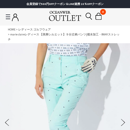
会員登録で500円OFFクーポン＆LINE連携 10％OFFクーポン
0
HOME
レディース ゴルフウェア
marie claireレディース 【美脚シルエット】９分丈柄パンツ|撥水加工・8WAYストレッ
チ