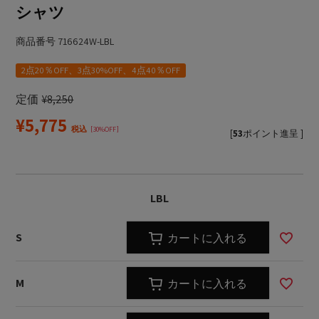
シャツ
商品番号
716624W-LBL
2点20％OFF、3点30%OFF、4点40％OFF
定価
¥
8,250
¥
5,775
税込
30%OFF
[
53
ポイント進呈 ]
LBL
S
カートに入れる
M
カートに入れる