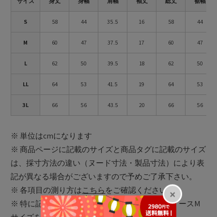
サイズ
身丈
身幅
肩幅
袖丈
総丈
裾幅
S
58
44
35.5
16
58
44
M
60
47
37.5
17
60
47
L
62
50
39.5
18
62
50
LL
64
53
41.5
19
64
53
3L
66
56
43.5
20
66
56
※ 単位はcmになります
※ 商品ページに記載のサイズと商品タグに記載のサイズ
は、採寸方法の違い（ヌード寸法・製品寸法）により表
記が異なる場合がございますので予めご了承下さい。
※ 各項目の測り方は
こちら
をご確認ください
※ 特に記載がない場合、メンズLサイズ・レディースM