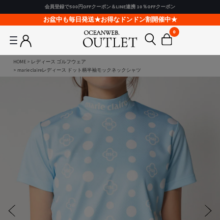
会員登録で500円OFFクーポン＆LINE連携 10％OFFクーポン
お盆中も毎日発送★お得なドンドン割開催中★
0
HOME
レディース ゴルフウェア
marie claireレディース ドット柄半袖モックネックシャツ