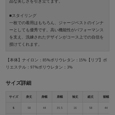
品な美しさを引き立てます。
■スタイリング
一枚での着用はもちろん、ジャージベストのインナ
ーとしても優秀です。高い機能性がパフォーマンス
を支え、洗練されたデザインがコース上での自信を
授けてくれます。
【本体】ナイロン：85%ポリウレタン：15%【リブ】ポ
リエステル：97%ポリウレタン：3%
サイズ詳細
サイズ
身丈
身幅
肩幅
袖丈
総丈
裾幅
S
58
44
35.5
16
58
44