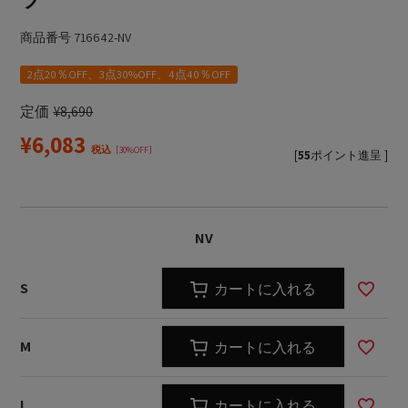
ツ
商品番号
716642-NV
2点20％OFF、3点30%OFF、4点40％OFF
定価
¥
8,690
¥
6,083
税込
30%OFF
[
55
ポイント進呈 ]
NV
S
カートに入れる
M
カートに入れる
L
カートに入れる