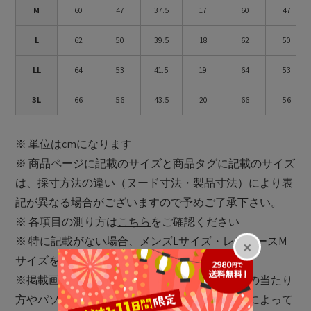
M
60
47
37.5
17
60
47
L
62
50
39.5
18
62
50
LL
64
53
41.5
19
64
53
3L
66
56
43.5
20
66
56
※ 単位はcmになります
※ 商品ページに記載のサイズと商品タグに記載のサイズ
は、採寸方法の違い（ヌード寸法・製品寸法）により表
記が異なる場合がございますので予めご了承下さい。
※ 各項目の測り方は
こちら
をご確認ください
※ 特に記載がない場合、メンズLサイズ・レディースM
サイズを着用
※掲載画像に関しましては、屋外や屋内での光の当たり
方やパソコンやスマートフォンなどの閲覧環境によって