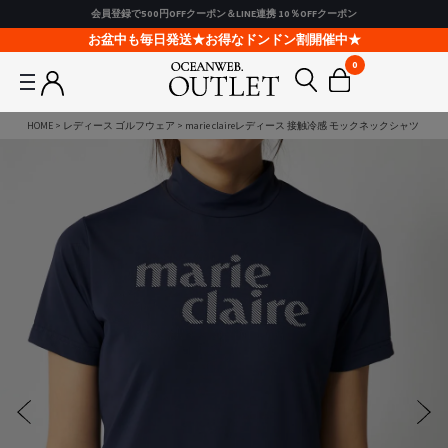
会員登録で500円OFFクーポン＆LINE連携 10％OFFクーポン
お盆中も毎日発送★お得なドンドン割開催中★
0
HOME
レディース ゴルフウェア
marie claireレディース 接触冷感 モックネックシャツ