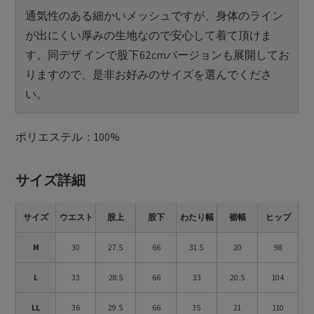
通気性のある細かいメッシュですが、身体のライン
が出にくい厚みの生地なので安心して着て頂けま
す。同デザ インで股下62cmバージョンも展開してお
りますので、是非お好みのサイズを選んでくださ
い。
ポリエステル：100%
サイズ詳細
サイズ
ウエスト
股上
股下
わたり幅
裾幅
ヒップ
M
30
27.5
66
31.5
20
98
L
33
28.5
66
33
20.5
104
LL
36
29.5
66
35
21
110