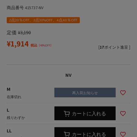
商品番号
415737-NV
2点20％OFF、3点30%OFF、4点40％OFF
定価
¥
3,190
¥
1,914
税込
40%OFF
[
17
ポイント進呈 ]
NV
M
再入荷お知らせ
在庫切れ
L
カートに入れる
残りわずか
LL
カートに入れる