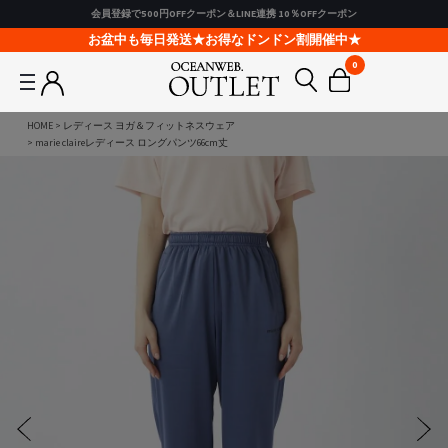
会員登録で500円OFFクーポン＆LINE連携 10％OFFクーポン
お盆中も毎日発送★お得なドンドン割開催中★
0
HOME
レディース ヨガ＆フィットネスウェア
marie claireレディース ロングパンツ66cm丈