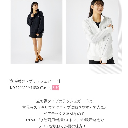
【立ち襟ジップラッシュガード】
NO.524456 ¥6,930-(Tax in)
BUY
立ち襟タイプのラッシュガードは
首元もスッキリでアクティブに動きやすくて人気♪
ペアテックス素材なので
UPF50＋/水陸両用/軽量/ストレッチ/吸汗速乾で
ソフトな肌触りが夏の味方！！