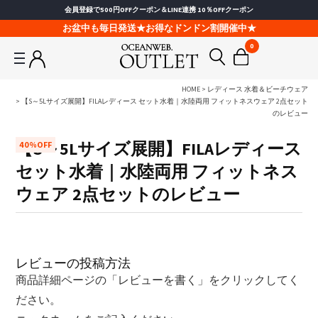
会員登録で500円OFFクーポン＆LINE連携 10％OFFクーポン
お盆中も毎日発送★お得なドンドン割開催中★
0
HOME
レディース 水着＆ビーチウェア
【S～5Lサイズ展開】FILAレディース セット水着｜水陸両用 フィットネスウェア 2点セット
のレビュー
【S～5Lサイズ展開】FILAレディース
40%OFF
セット水着｜水陸両用 フィットネス
ウェア 2点セットのレビュー
レビューの投稿方法
商品詳細ページの「レビューを書く」をクリックしてく
ださい。