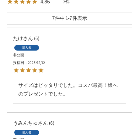
4.86
7
7
件中
1
-
7
件表示
たけ
6
購入者
非公開
投稿日
2025/12/12
サイズはピッタリでした。コスパ最高！娘へ
のプレゼントでした。
うみんちゅ
6
購入者