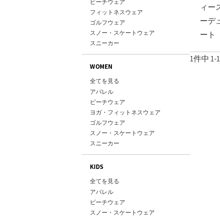
ビーチウェア
ィー
すべて
ラッシュガード＆
バッグ
その他
シャツ＆ポロシ
marie claire
Lo
フィットネスウェア
すべて
ーデ
トップス
ボードショーツ
ゴルフウェア
ベルト
スウェット＆パ
レディース
メンズ
すべて
ポロシャツ
ボトムス
スノー・スケートウェア
ート
サーフハット
アウター
その他
すべて
ジャケット
モックネック＆
スニーカー
スポーツインナ
タオル＆バッグ
ショートパンツ
パンツ
ニット
フィットネス小
マリンシューズ
1
件中
1
-
1
ロングパンツ
ボンディングパ
ベスト
WOMEN
スイムグッズ
帽子
グローブ
ブルゾン＆ジャ
全てを見る
シューズ＆サン
ソックス
すべて
ロングパンツ
アパレル
ファッション小
すべて
ビーニー
Tシャツ＆カット
ショートパンツ
ビーチウェア
すべて
水着＆ビキニ
ネックウォーマ
シャツ＆ブラウ
ヨガ・フィットネスウェア
UVアイテム
SEVEN2
すべて
セットウェア
ラッシュガード＆
ゴルフウェア
その他
スウェット＆パ
キャップ＆バイ
すべて
ユニセックス / キッズ
ポロシャツ
Tシャツ
スノー・スケートウェア
ボードショーツ
ワンピース
ベルト
すべて
ジャケット
モックネック＆
スニーカー
ブラトップ＆キ
レギンス＆タイ
アウター
その他
パンツ
ワンピース
スウェット＆パ
サーフハット
ショートパンツ
ボンディングパ
ニット
KIDS
ボトムス＆レギ
タオル＆バッグ
ロングパンツ
グローブ
ベスト
フィットネス水
マリンシューズ
全てを見る
帽子
ソックス
すべて
ブルゾン&ジャケ
フィットネス小
アパレル
スイムグッズ
シューズ＆サン
すべて
ビーニー
Tシャツ＆カット
ロングパンツ
ビーチウェア
ファッション小
すべて
水着＆ビキニ
ネックウォーマ
スウェット＆パ
スノー・スケートウェア
ショートパンツ
すべて