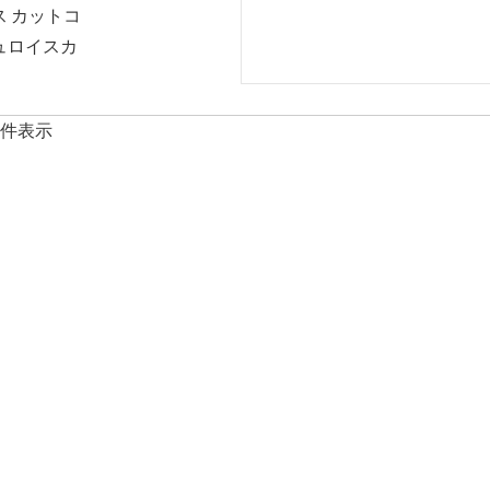
ス カットコ
UVウェア
ャツ
udmouth
marie claire ENFANTS
repipi a
ュロイスカ
＆トランクス
ーカー
 / レディース
キッズ
キッ
カットソー
ー
物
＆サンダル
件表示
ーカー
ケット
ダル
物
ソー
ー
ス
UVウェア
ーカー
ザー
カットソー
ャミソール
ツ
ーカー
ーカー
ンス
着
＆サンダル
ット
物
ダル
ソー
物
ー
ーカー