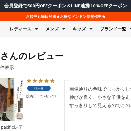
会員登録で500円OFFクーポン＆LINE連携 10％OFFクーポン
お盆中も毎日発送★お得なドンドン割開催中★
レディース
メンズ
キッズ
ブランド一覧
水着＆ビーチウェア
水着＆ビーチウェア
水着＆ビーチウェア
ヨガ＆フィッ
フィットネス
スキーウェア
らさんのレビュー
ェア・制服
ラッシュガード＆UVウェア
ラッシュガード＆UVウェア
ラッシュガード＆UVウェア
Tシャツ＆
スポーツイ
上下セット
ク＆カットソー
ク＆カットソー
ャージ
水着＆ビキニ
ボードショーツ＆トランク
水着＆ビキニ
スウェット
トップス
パンツ
ス
件表示
ツ
ツ
物
ボードショーツ
トランクス＆ボードショー
セットウェ
フィットネ
トップス
サーフハット
ツ
ンツ
ンツ
ズ
レギンス＆タイツ
フィットネ
ボトムス
ジャケット
FILA
FILA GOLF
Kapp
スイムグッズ
サーフハット
ジャケット
ド＆UVウェア
サーフハット
フィットネ
グローブ
レディース / キッズ
メンズ / レディース
メンズ / レ
画像通りの色味でしっかりし
購入者
タオル＆バッグ
スイムグッズ
水着（ジェンダ
スイムグッズ
ブラトップ
スノー小物
投稿日
2024/12/03
マリンシューズ＆サンダル
タオル＆バッグ
伸びが良く、小さな子供を走
ジャケット
タオル＆バッグ
ボトムス＆
マリンシューズ＆サンダル
すっきりして見えるのでこの
マリンシューズ＆サンダル
レギンス＆
バイザー
＆インナー
 pacificレデ
バイザー
ソー