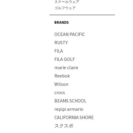
ジャケット
ラッシュガード＆
スクールウェア
その他
ワンピース
スカート
すべて
男児水着
パンツ
ゴルフウェア
トランクス＆ボ
アウター
UVアイテム
アウター
女児水着
ボンディングパ
サーフハット
ショートパンツ
キャップ・バイ
トップス
ラッシュガード
グローブ
BRANDS
タオル＆バッグ
ロングパンツ
ベルト
ボトムス
スイム小物
ソックス
マリンシューズ
シューズ＆サン
その他
OCEAN PACIFIC
小物
スクールウェア/
ビーニー
スイムグッズ
ファッション小
RUSTY
スクールジャー
ネックウォーマ
スクール小物
FILA
その他
レイングッズ
FILA GOLF
その他
marie claire
Reebok
Wilson
crocs
BEAMS SCHOOL
repipi armario
CALIFORNIA SHORE
スクスポ