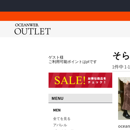
アパレル
アパレル
アパレル
ゴルフウェア
ゴルフウェア
スクールウェア
そ
Tシャツ＆カットソー
Tシャツ＆カットソー
Tシャツ＆カットソー
ポロシャツ
ポロシャツ
スクールウ
ゲスト様
アウター
アウター
アウター
モックネッ
モックネッ
スクールジ
ご利用可能ポイントはptです
1
件中
1
-
1
シャツ＆ブラウス
シャツ＆ポロシャツ
ロングパンツ
ロングパン
ロングパン
スクール小
シューズ＆サンダル
ショートパンツ
ワンピース
ショートパ
ショートパ
レイングッ
Ocean Pacific
ショートパンツ
ロングパンツ
ショートパンツ
スカート
ブルゾン＆
ラッシュガー
メンズ / レディース / キッズ
メンズ / 
スウェット＆パーカー
スウェット＆パーカー
スウェット＆パーカー
ワンピース
ベスト
セパレート
ーレス）
ファッション小物
ファッション小物
シューズ＆サンダル
ブルゾン＆
ニット
MENU
女児水着
ロングパンツ
シューズ＆サンダル
ファッション小物
ベスト
UVアイテム
MEN
男児水着
ワンピース＆スカート
帽子
ニット
キャップ＆
スイム小物
全てを見る
帽子
UVアイテム
バッグ
すべて
アパレル
ocean
スクスポ
キャップ＆
ベルト
すべて
Tシャツ＆カット