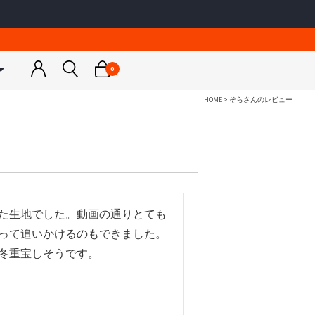
0
HOME
そらさんのレビュー
トネスウェア
ウェア
スノーボードウェア
スノーボードウェア
ゴルフウェア
カットソー
ンナー
ジャケット
ジャケット
アウター
＆パーカー
トップス
トップス
トップス
ア
ス小物
パンツ
パンツ
ボトムス
ス小物
スノー小物
スノー小物
小物
a
RUSTY
ス水着
グローブ
グローブ
ディース
メンズ / レディース / キッズ
た生地でした。動画の通りとても
＆キャミソール
って追いかけるのもできました。
レギンス
冬重宝しそうです。
インナー