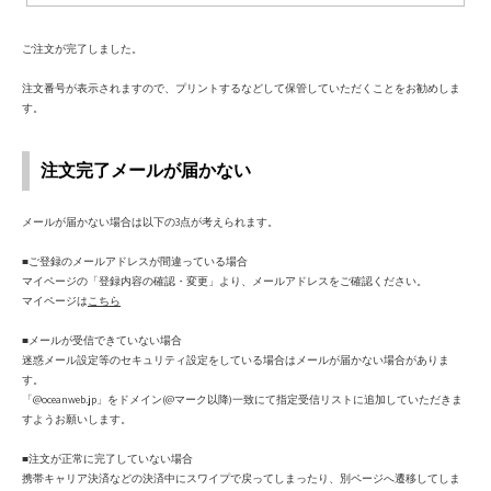
ご注文が完了しました。
注文番号が表示されますので、プリントするなどして保管していただくことをお勧めしま
す。
注文完了メールが届かない
メールが届かない場合は以下の3点が考えられます。
■ご登録のメールアドレスが間違っている場合
マイページの「登録内容の確認・変更」より、メールアドレスをご確認ください。
マイページは
こちら
■メールが受信できていない場合
迷惑メール設定等のセキュリティ設定をしている場合はメールが届かない場合がありま
す。
「@oceanweb.jp」をドメイン(@マーク以降)一致にて指定受信リストに追加していただきま
すようお願いします。
■注文が正常に完了していない場合
携帯キャリア決済などの決済中にスワイプで戻ってしまったり、別ページへ遷移してしま